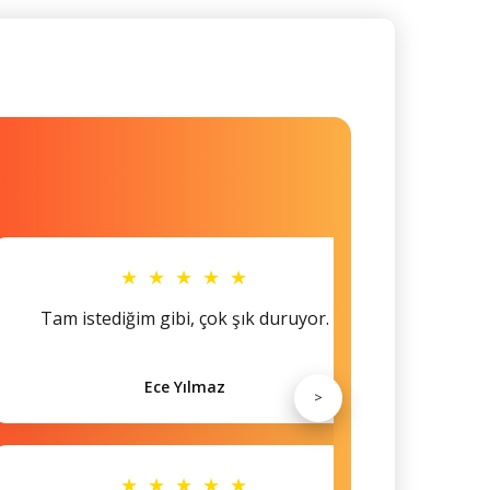
★ ★ ★ ★ ★
Tam istediğim gibi, çok şık duruyor.
Küçü
Ece Yılmaz
>
★ ★ ★ ★ ★