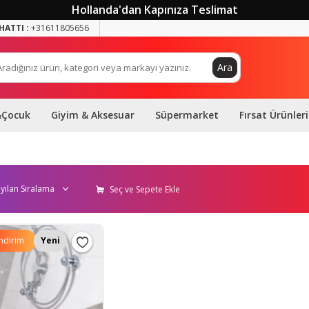
Hollanda'dan Kapınıza Teslimat
HATTI :
+31611805656
Ara
&Çocuk
Giyim & Aksesuar
Süpermarket
Fırsat Ürünleri
Seç ve Sepete Ekle
İndirim
Yeni