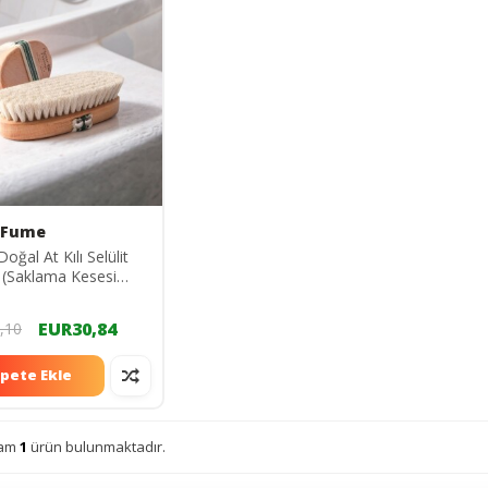
 Fume
oğal At Kılı Selülit
ı (Saklama Kesesi
i)
EUR30,84
,10
pete Ekle
lam
1
ürün bulunmaktadır.