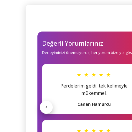
Değerli Yorumlarınız
Deneyiminizi önemsiyoruz; her yorum bize yol göst
★ ★ ★ ★ ★
Perdelerim geldi, tek kelimeyle
mükemmel.
Canan Hamurcu
<
★ ★ ★ ★ ★