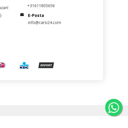
+31611805656
azan!
)
E-Posta
info@carsi24.com