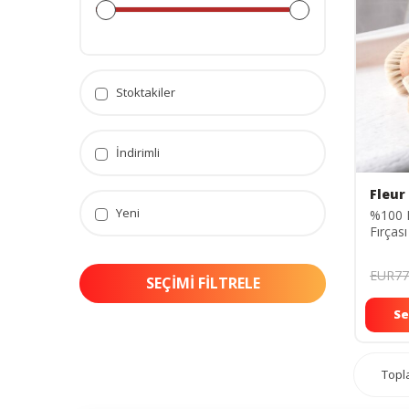
Stoktakiler
İndirimli
Fleur
Yeni
%100 D
Fırças
Hediyel
EUR77
SEÇIMI FILTRELE
Se
Top