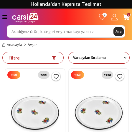
Hollanda'dan Kapınıza Teslimat
0
0
Ara
Anasayfa
Avşar
Filtre
%
60
Yeni
%
60
Yeni