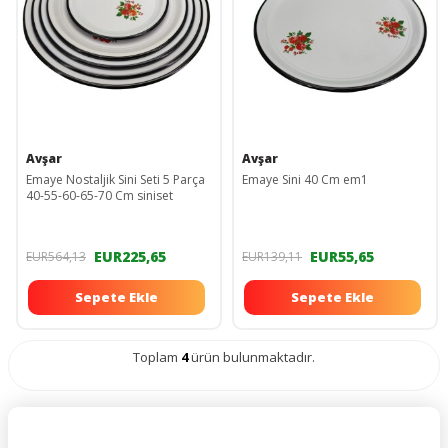
Avşar
Avşar
Emaye Nostaljik Sini Seti 5 Parça
Emaye Sini 40 Cm em1
40-55-60-65-70 Cm siniset
EUR225,65
EUR55,65
EUR564,13
EUR139,11
Sepete Ekle
Sepete Ekle
Toplam
4
ürün bulunmaktadır.