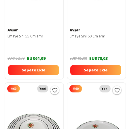
Avşar
Avşar
Emaye Sini 55 Cm em1
Emaye Sini 60 Cm em1
EUR61,09
EUR78,03
EUR152,73
EUR195,08
Sepete Ekle
Sepete Ekle
%
60
Yeni
%
60
Yeni