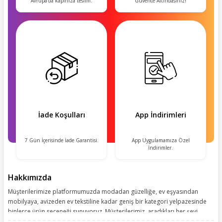
Avrupa'da kapınıza teslim.
Güvence Altındasınız!
İade Koşulları
App İndirimleri
7 Gün İçerisinde İade Garantisi.
App Uygulamamıza Özel
İndirimler.
Hakkımızda
Müşterilerimize platformumuzda modadan güzelliğe, ev eşyasından
mobilyaya, avizeden ev tekstiline kadar geniş bir kategori yelpazesinde
binlerce ürün seçeneği sunuyoruz. Müşterilerimiz, aradıkları her şeyi
kolayca bularak kusursuz alışveriş deneyiminin keyfini çıkarıyor. Size