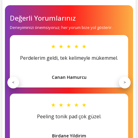
Değerli Yorumlarınız
Deneyiminizi önemsiyoruz; her yorum bize yol gösterir.
★ ★ ★ ★ ★
Perdelerim geldi, tek kelimeyle mükemmel.
Canan Hamurcu
<
>
★ ★ ★ ★ ★
Peeling tonik pad çok güzel.
Birdane Yildirim