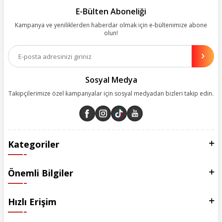
kolay, kusursuz ve keyifli bir alışveriş yolculuğu sunarken deneyiminize
E-Bülten Aboneliği
değer katmak için sürekli çalışıyoruz.
Kampanya ve yeniliklerden haberdar olmak için e-bültenimize abone
olun!
Aynı zamanda App uygulamımızı kullanan müşterilerimize özel indirim
olanakları sunuyoruz. Çalışmalarımızı müşterilerimizin memnuniyetini
esas alarak yürütüyoruz.
Sosyal Medya
Takipçilerimize özel kampanyalar için sosyal medyadan bizleri takip edin.
Kategoriler
Önemli Bilgiler
Hızlı Erişim