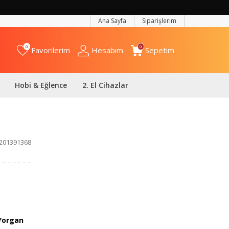
Ana Sayfa
Siparişlerim
0
0
Favorilerim
Hesabım
Sepetim
Hobi & Eğlence
2. El Cihazlar
201391368
Yorgan