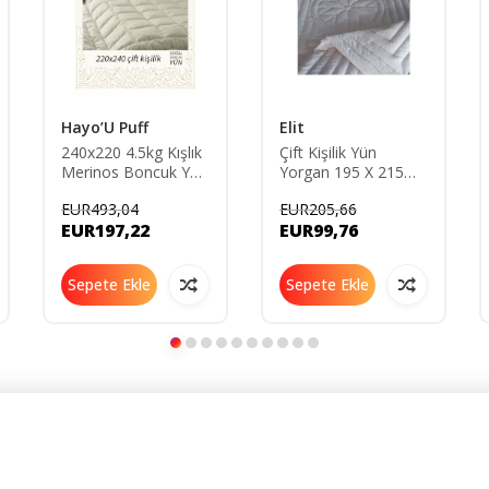
Hayo’U Puff
Elit
240x220 4.5kg Kışlık
Çift Kişilik Yün
Merinos Boncuk Yün
Yorgan 195 X 215
King Size Yorgan
Cm
EUR493,04
EUR205,66
EUR197,22
EUR99,76
Sepete Ekle
Sepete Ekle