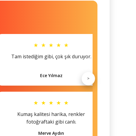
★ ★ ★ ★ ★
Tam istediğim gibi, çok şık duruyor.
Küçü
Ece Yılmaz
>
★ ★ ★ ★ ★
Kumaş kalitesi harika, renkler
Hem s
fotoğraftaki gibi canlı.
Merve Aydın