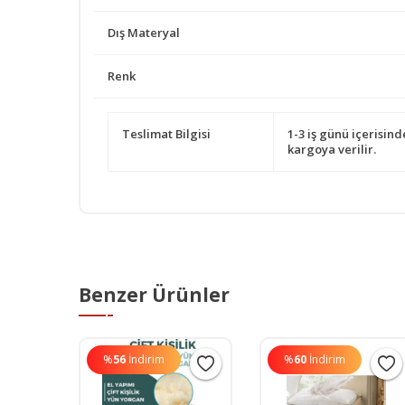
Dış Materyal
Renk
Teslimat Bilgisi
1-3 iş günü içerisind
kargoya verilir.
Benzer Ürünler
%
56
İndirim
%
60
İndirim