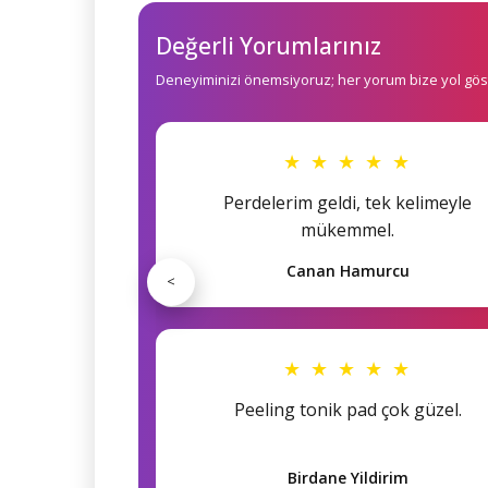
Değerli Yorumlarınız
Deneyiminizi önemsiyoruz; her yorum bize yol göst
★ ★ ★ ★ ★
Perdelerim geldi, tek kelimeyle
mükemmel.
Canan Hamurcu
<
★ ★ ★ ★ ★
Peeling tonik pad çok güzel.
Birdane Yildirim