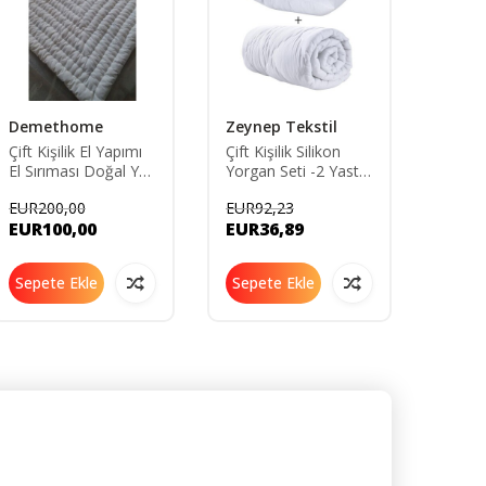
Demethome
Zeynep Tekstil
Elyaf
Çift Kişilik El Yapımı
Çift Kişilik Silikon
%100 
El Sırıması Doğal Yün
Yorgan Seti -2 Yastık
El Dik
Yorgan 6 kg
Hediyeli
Yün Y
EUR200,00
EUR92,23
EUR26
Ağırlığındadır
EUR100,00
EUR36,89
EUR1
Sepete Ekle
Sepete Ekle
Sepe