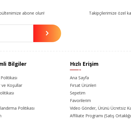
bültenimize abone olun!
Takipçilerimize özel k
li Bilgiler
Hızlı Erişim
k Politikası
Ana Sayfa
r ve Koşullar
Fırsat Ürünleri
olitikası
Sepetim
Favorilerim
landırma Politikası
Video Gönder, Ürünü Ücretsiz K
m
Affiliate Programı (Satış Ortaklığı