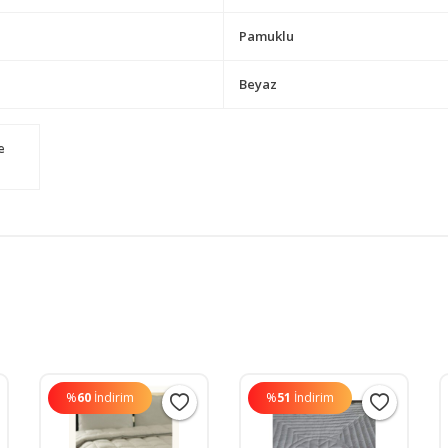
Pamuklu
Beyaz
e
%
60
İndirim
%
51
İndirim