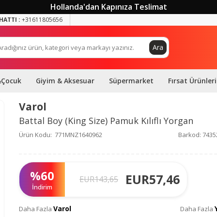
Hollanda'dan Kapınıza Teslimat
HATTI :
+31611805656
Ara
&Çocuk
Giyim & Aksesuar
Süpermarket
Fırsat Ürünleri
Varol
Battal Boy (King Size) Pamuk Kılıflı Yorgan
Ürün Kodu:
771MNZ1640962
Barkod:
7435
%
60
EUR
57,46
EUR
143,65
İndirim
Varol
Daha Fazla
Daha Fazla