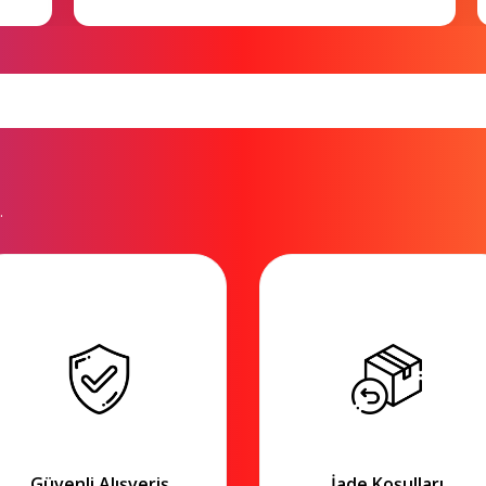
.
Güvenli Alışveriş
İade Koşulları