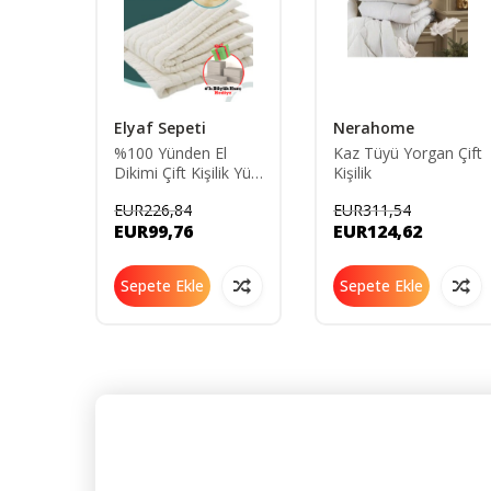
e
Elyaf Sepeti
Nerahome
%100 Yünden El
Kaz Tüyü Yorgan Çift
ch Yün
Dikimi Çift Kişilik Yün
Kişilik
 Scoch
Yorgan %100 Doğal
EUR226,84
EUR311,54
liyün
195x215 Cm
EUR99,76
EUR124,62
Sepete Ekle
Sepete Ekle