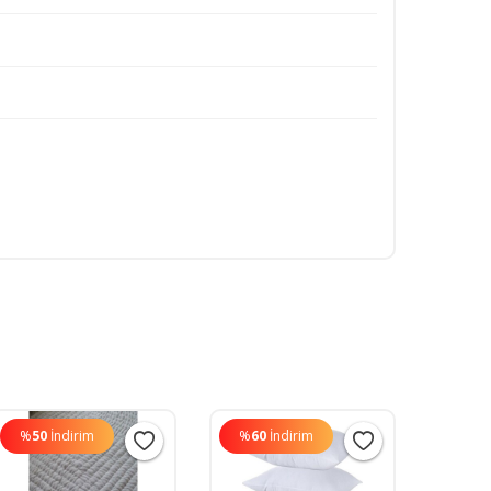
%
50
İndirim
%
60
İndirim
%
60