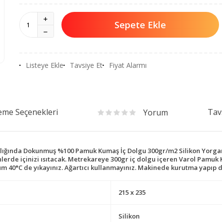
Sepete Ekle
Listeye Ekle
Tavsiye Et
Fiyat Alarmı
me Seçenekleri
Tav
Yorum
ıklığında Dokunmuş %100 Pamuk Kumaş İç Dolgu 300gr/m2 Silikon Yorgan 
erde içinizi ısıtacak. Metrekareye 300gr iç dolgu içeren Varol Pamuk K
40°C de yıkayınız. Ağartıcı kullanmayınız. Makinede kurutma yapıp dü
215 x 235
Silikon