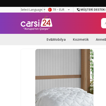
Select Language
▼
TR − EUR
MÜŞTERI DESTEK 
Ev&Mobilya
Kozmetik
Anne