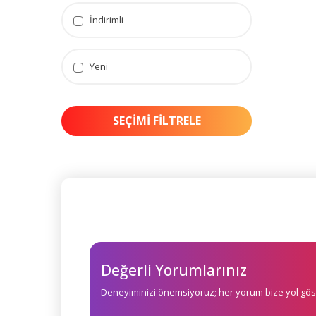
İndirimli
Yeni
SEÇIMI FILTRELE
Değerli Yorumlarınız
Deneyiminizi önemsiyoruz; her yorum bize yol göst