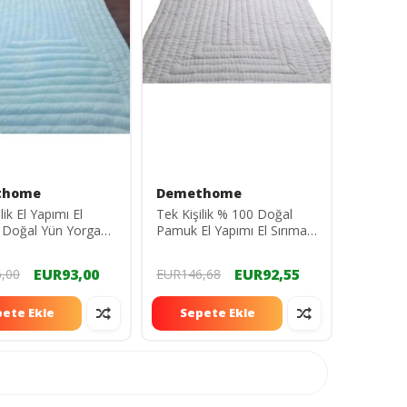
thome
Demethome
lik El Yapımı El
Tek Kişilik % 100 Doğal
 Doğal Yün Yorgan
Pamuk El Yapımı El Sırıması
yorgan
Yorgan Ağırlık 4 Kg
EUR93,00
EUR92,55
,00
EUR146,68
ete Ekle
Sepete Ekle