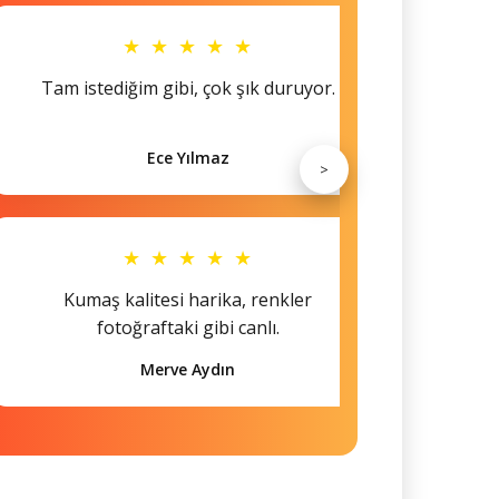
★ ★ ★ ★ ★
Tam istediğim gibi, çok şık duruyor.
Küçü
Ece Yılmaz
>
★ ★ ★ ★ ★
Kumaş kalitesi harika, renkler
Hem s
fotoğraftaki gibi canlı.
Merve Aydın