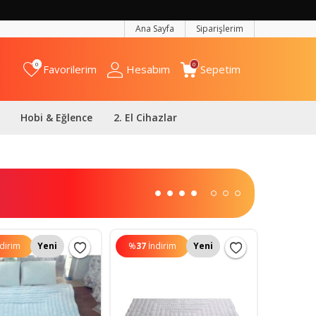
Ana Sayfa
Siparişlerim
0
0
Favorilerim
Hesabım
Sepetim
Hobi & Eğlence
2. El Cihazlar
ndirim
Yeni
%
37
İndirim
Yeni