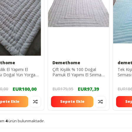
thome
Demethome
deme
şilik El Yapımı El
Çift Kişilik % 100 Doğal
Tek Kişi
sı Doğal Yün Yorgan
Pamuk El Yapımı El Sırıması
Sırması
ırlığındadır
Yorgan Ağırlık 5 Kg
tekyün
EUR100,00
EUR97,39
0,00
EUR179,95
EUR186
pete Ekle
Sepete Ekle
Sep
lam
4
ürün bulunmaktadır.