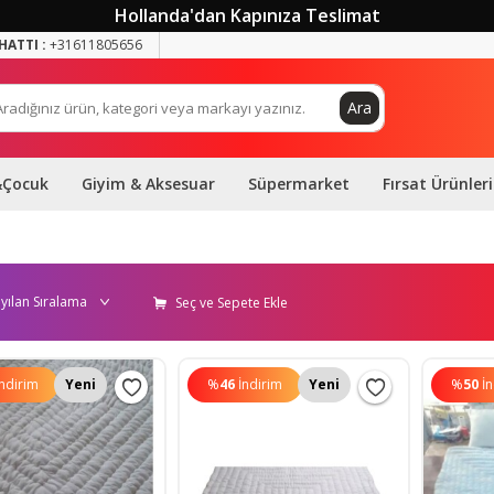
Hollanda'dan Kapınıza Teslimat
HATTI :
+31611805656
Ara
&Çocuk
Giyim & Aksesuar
Süpermarket
Fırsat Ürünleri
Seç ve Sepete Ekle
İndirim
Yeni
%
46
İndirim
Yeni
%
50
İ