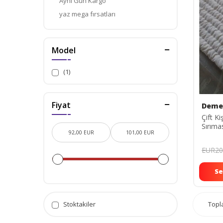
Aynı Gün Kargo
yaz mega fırsatları
Sepete Özel İndirimli Ürünler
3 Al 2 Öde
Model
Muhteşem İkili
Temizlik Ürünleri
(1)
Evin Şık İkilisi
Düğün ve Kına Paketleri
Fiyat
Deme
Kampanyalı Ürünler
Çift Ki
Sırıma
6 kg Ağ
EUR20
Se
Top
Stoktakiler