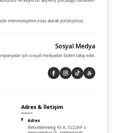
kusursuz ve keyifli bir alışveriş yolculuğu sunarken
mizin memnuniyetini esas alarak yürütüyoruz.
Sosyal Medya
ampanyalar için sosyal medyadan bizleri takip edin.
Adres & İletişim
Adres
Rietveldenweg 43 A, 5222AP s-
Hertogenbosch, Netherlands