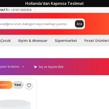
Hollanda'dan Kapınıza Teslimat
HATTI :
+31611805656
Ara
&Çocuk
Giyim & Aksesuar
Süpermarket
Fırsat Ürünleri
Seç ve Sepete Ekle
İndirim
Yeni