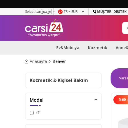
Select Language
▼
TR − EUR
MÜŞTERI DESTEK 
Ev&Mobilya
Kozmetik
Anne
Anasayfa
Beaver
Kozmetik & Kişisel Bakım
Model
%
60
(1)