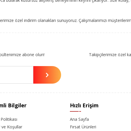
ca bularak kusursuz alışveriş deneyiminin keyfini çıkarıyor. Size kolay, 
imize özel indirim olanakları sunuyoruz. Çalışmalarımızı müşterileri
bültenimize abone olun!
Takipçilerimize özel k
li Bilgiler
Hızlı Erişim
k Politikası
Ana Sayfa
r ve Koşullar
Fırsat Ürünleri