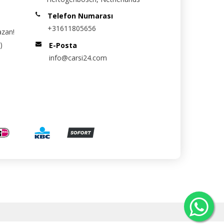
Telefon Numarası
+31611805656
azan!
)
E-Posta
info@carsi24.com