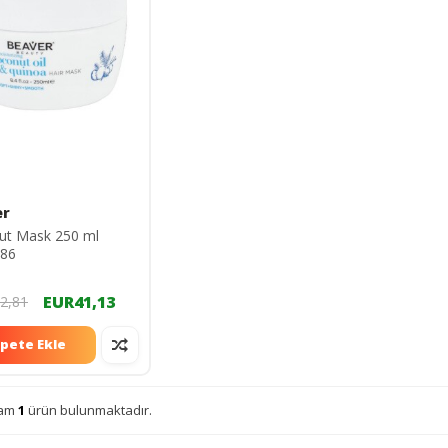
er
ut Mask 250 ml
86
EUR41,13
2,81
pete Ekle
lam
1
ürün bulunmaktadır.