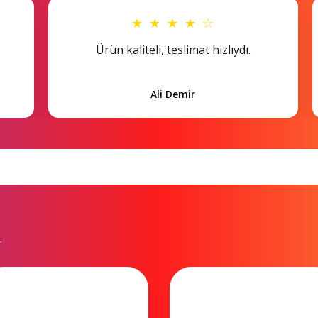
★ ★ ★ ★ ☆
Ürün kaliteli, teslimat hızlıydı.
Ali Demir
.