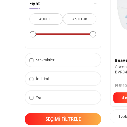
Fiyat
Stoktakiler
Beav
Cocon
BVR34
İndirimli
EUR10
Yeni
Se
Top
SEÇIMI FILTRELE