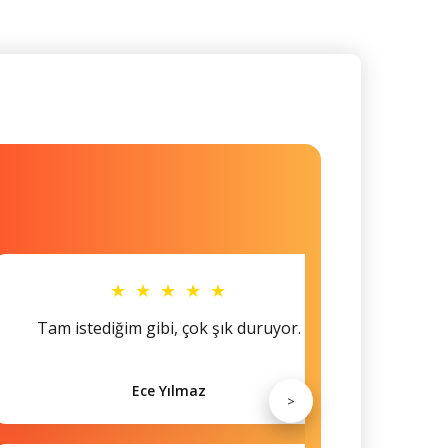
★ ★ ★ ★ ★
Tam istediğim gibi, çok şık duruyor.
Küçü
Ece Yılmaz
>