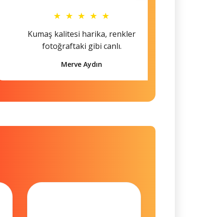
★ ★ ★ ★ ★
Kumaş kalitesi harika, renkler
Hem s
fotoğraftaki gibi canlı.
Merve Aydın