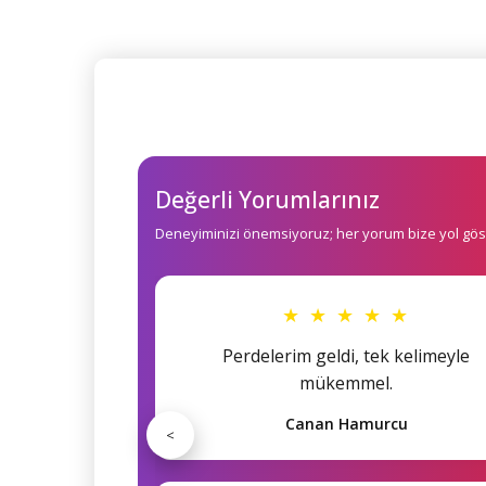
Değerli Yorumlarınız
Deneyiminizi önemsiyoruz; her yorum bize yol göst
★ ★ ★ ★ ★
Perdelerim geldi, tek kelimeyle
mükemmel.
Canan Hamurcu
<