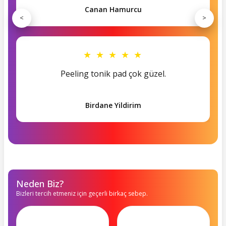
Canan Hamurcu
<
>
★ ★ ★ ★ ★
Peeling tonik pad çok güzel.
Birdane Yildirim
Neden Biz?
Bizleri tercih etmeniz için geçerli birkaç sebep.