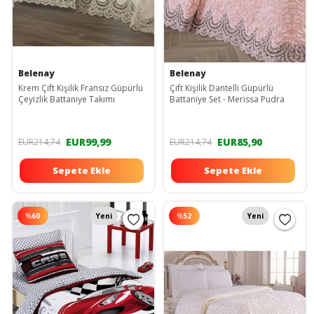
Belenay
Belenay
Krem Çift Kişilik Fransız Güpürlü
Çift Kişilik Dantelli Güpürlü
Çeyizlik Battaniye Takımı
Battaniye Set - Merissa Pudra
EUR99,99
EUR85,90
EUR214,74
EUR214,74
Sepete Ekle
Sepete Ekle
%
60
Yeni
%
52
Yeni