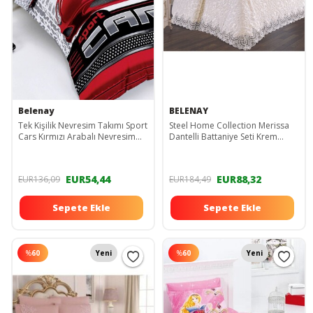
Belenay
BELENAY
Tek Kişilik Nevresim Takımı Sport
Steel Home Collection Merissa
Cars Kırmızı Arabalı Nevresim
Dantelli Battaniye Seti Krem
Erkek Çocuk
Eviniz Sizi Yansıtır 0000074
EUR54,44
EUR88,32
EUR136,09
EUR184,49
Sepete Ekle
Sepete Ekle
%
60
Yeni
%
60
Yeni