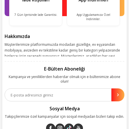
7 Gün İçerisinde İade Garantisi.
App Uygulamamıza Özel
İndirimler.
Hakkımızda
Müşterilerimize platformumuzda modadan güzelliğe, ev eşyasından
mobilyaya, avizeden ev tekstiline kadar geniş bir kategori yelpazesinde
binlerce ürün seçeneği sunuyoruz. Müşterilerimiz, aradıkları her şeyi
kolayca bularak kusursuz alışveriş deneyiminin keyfini çıkarıyor. Size
kolay, kusursuz ve keyifli bir alışveriş yolculuğu sunarken deneyiminize
E-Bülten Aboneliği
değer katmak için sürekli çalışıyoruz.
Kampanya ve yeniliklerden haberdar olmak için e-bültenimize abone
olun!
Aynı zamanda App uygulamımızı kullanan müşterilerimize özel indirim
olanakları sunuyoruz. Çalışmalarımızı müşterilerimizin memnuniyetini
esas alarak yürütüyoruz.
Sosyal Medya
Takipçilerimize özel kampanyalar için sosyal medyadan bizleri takip edin.