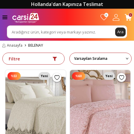
Hollanda'dan Kapınıza Teslimat
0
0
Ara
Anasayfa
BELENAY
Filtre
%
53
Yeni
%
60
Yeni