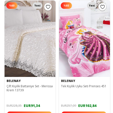
%
60
Yeni
%
60
Yeni
BELENAY
BELENAY
Çift Kişilik Battaniye Set - Merissa
Tek Kişilik Uyku Seti Prenses 451
Krem 13739
EUR91,34
EUR102,84
EUR228,35
EUR257,09