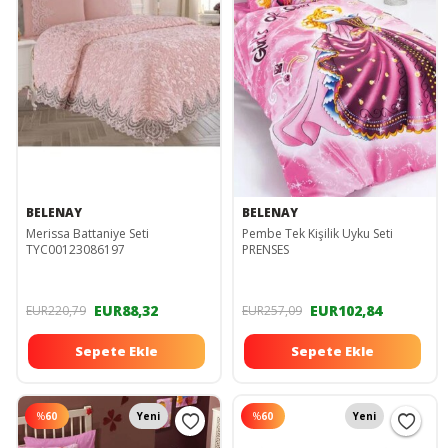
BELENAY
BELENAY
Merissa Battaniye Seti
Pembe Tek Kişilik Uyku Seti
TYC00123086197
PRENSES
EUR88,32
EUR102,84
EUR220,79
EUR257,09
Sepete Ekle
Sepete Ekle
%
60
Yeni
%
60
Yeni