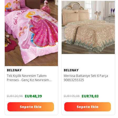
BELENAY
BELENAY
Tek Kişilik Nevresim Takımı
Merissa Battaniye Seti 6 Parça
Prenses - Genç Kız Nevresim
90653255325
Takımı 392
EUR48,39
EUR78,03
EUR120,96
EUR195,08
Sepete Ekle
Sepete Ekle