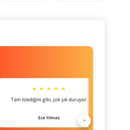
★ ★ ★ ★ ★
Tam istediğim gibi, çok şık duruyor.
Küçü
Ece Yılmaz
>