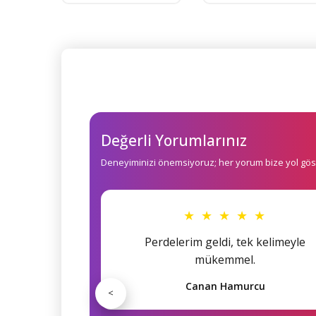
Değerli Yorumlarınız
Deneyiminizi önemsiyoruz; her yorum bize yol göst
★ ★ ★ ★ ★
Perdelerim geldi, tek kelimeyle
mükemmel.
Canan Hamurcu
<