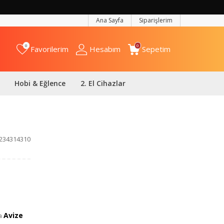
Ana Sayfa
Siparişlerim
0
0
Favorilerim
Hesabım
Sepetim
Hobi & Eğlence
2. El Cihazlar
234314310
Avize
a