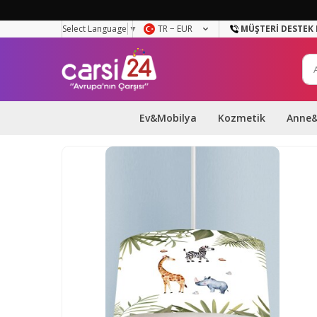
Select Language
▼
TR − EUR
MÜŞTERI DESTEK 
Ev&Mobilya
Kozmetik
Anne