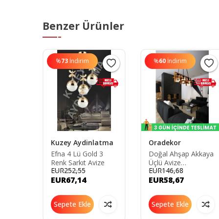
Benzer Ürünler
%
73
İndirim
%
60
İndirim
Kuzey Aydinlatma
Oradekor
kıt
Efna 4 Lü Gold 3
Doğal Ahşap Akkaya
Renk Sarkıt Avize
Üçlü Avize
EUR252,55
EUR146,68
1202050032
EUR67,14
EUR58,67
Sepete Ekle
Sepete Ekle