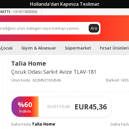
Hollanda'dan Kapınıza Teslimat
HATTI :
+31611805656
Ara
&Çocuk
Giyim & Aksesuar
Süpermarket
Fırsat Ürünleri
Talia Home
Çocuk Odası Sarkıt Avize TLAV-181
Ürün Kodu:
622MNZ1024506
Barkod:
7435
%
60
EUR
45,36
EUR
113,40
İndirim
Talia Home
Daha Fazla
Daha Fazl