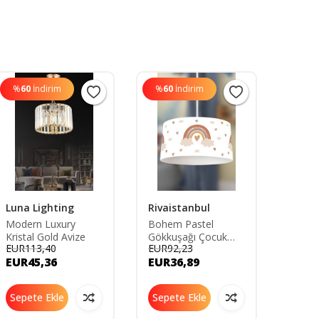
%
60
İndirim
%
60
İndirim
%
60
Luna Lighting
Rivaistanbul
Lamb
Modern Luxury
Bohem Pastel
Pare 
Kristal Gold Avize
Gökkuşağı Çocuk
Spor S
EUR113,40
EUR92,23
EUR20
Sarkıt Avize
Füme 
EUR45,36
EUR36,89
EUR8
Sepete Ekle
Sepete Ekle
Sepe