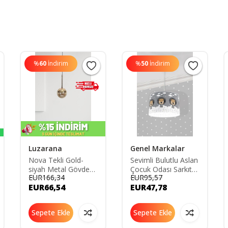
%
60
İndirim
%
50
İndirim
Luzarana
Genel Markalar
Nova Tekli Gold-
Sevimli Bulutlu Aslan
siyah Metal Gövde
Çocuk Odası Sarkıt
EUR166,34
EUR95,57
Bal Camlı Tasarım
Avize
EUR66,54
EUR47,78
Lüx Sarkıt Avize
LZRNSRKT37
Sepete Ekle
Sepete Ekle