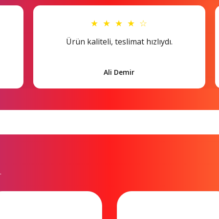
★ ★ ★ ★ ☆
Ürün kaliteli, teslimat hızlıydı.
Ali Demir
.