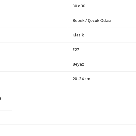
30 x 30
Bebek / Çocuk Odası
Klasik
E27
Beyaz
20 -34 cm
e