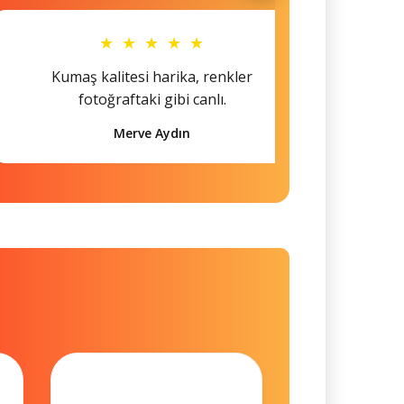
★ ★ ★ ★ ★
Kumaş kalitesi harika, renkler
Hem s
fotoğraftaki gibi canlı.
Merve Aydın