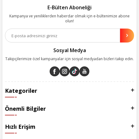
kolay, kusursuz ve keyifli bir alışveriş yolculuğu sunarken deneyiminize
E-Bülten Aboneliği
değer katmak için sürekli çalışıyoruz.
Kampanya ve yeniliklerden haberdar olmak için e-bültenimize abone
olun!
Aynı zamanda App uygulamımızı kullanan müşterilerimize özel indirim
olanakları sunuyoruz. Çalışmalarımızı müşterilerimizin memnuniyetini
esas alarak yürütüyoruz.
Sosyal Medya
Takipçilerimize özel kampanyalar için sosyal medyadan bizleri takip edin.
Kategoriler
Önemli Bilgiler
Hızlı Erişim