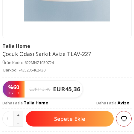
Talia Home
Çocuk Odası Sarkıt Avize TLAV-227
Ürün Kodu:
622MNZ1030724
Barkod:
7435235462430
%
60
EUR
45,36
EUR
113,40
İndirim
Talia Home
Avize
Daha Fazla
Daha Fazla
Sepete Ekle