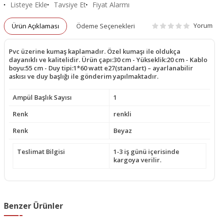
Listeye Ekle
Tavsiye Et
Fiyat Alarmı
Yorum
Ürün Açıklaması
Ödeme Seçenekleri
Pvc üzerine kumaş kaplamadır. Özel kumaşı ile oldukça
dayanıklı ve kalitelidir. Ürün çapı:30 cm - Yükseklik:20 cm - Kablo
boyu:55 cm - Duy tipi:1*60 watt e27(standart) – ayarlanabilir
askısı ve duy başlığı ile gönderim yapılmaktadır.
Ampül Başlık Sayısı
1
Renk
renkli
Renk
Beyaz
Teslimat Bilgisi
1-3 iş günü içerisinde
kargoya verilir.
Benzer Ürünler