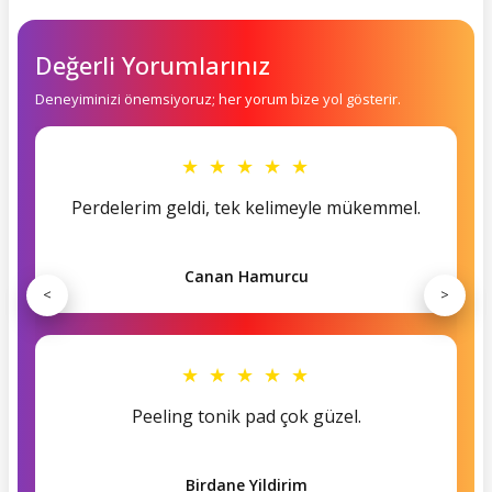
Değerli Yorumlarınız
Deneyiminizi önemsiyoruz; her yorum bize yol gösterir.
★ ★ ★ ★ ★
Perdelerim geldi, tek kelimeyle mükemmel.
Canan Hamurcu
<
>
★ ★ ★ ★ ★
Peeling tonik pad çok güzel.
Birdane Yildirim