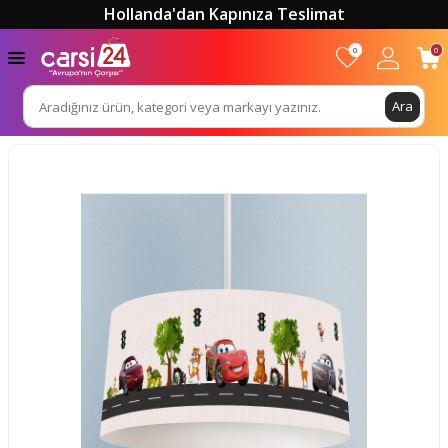
Hollanda'dan Kapınıza Teslimat
0
0
Ara