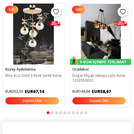
%
73
%
60
Kuzey Aydinlatma
Oradekor
Efna 4 Lü Gold 3 Renk Sarkıt Avize
Doğal Ahşap Akkaya Üçlü Avize
1202050032
EUR67,14
EUR58,67
EUR252,55
EUR146,68
Sepete Ekle
Sepete Ekle