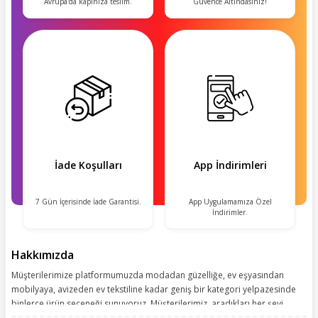
Avrupa'da kapınıza teslim.
Güvence Altındasınız!
İade Koşulları
App İndirimleri
7 Gün İçerisinde İade Garantisi.
App Uygulamamıza Özel
İndirimler.
Hakkımızda
Müşterilerimize platformumuzda modadan güzelliğe, ev eşyasından
mobilyaya, avizeden ev tekstiline kadar geniş bir kategori yelpazesinde
binlerce ürün seçeneği sunuyoruz. Müşterilerimiz, aradıkları her şeyi
kolayca bularak kusursuz alışveriş deneyiminin keyfini çıkarıyor. Size