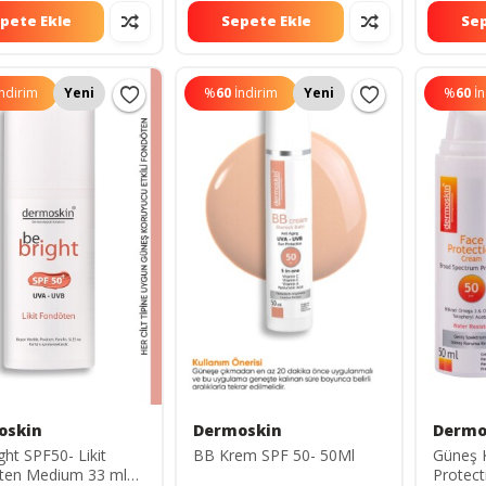
pete Ekle
Sepete Ekle
Sep
İndirim
Yeni
%
60
İndirim
Yeni
%
60
İ
oskin
Dermoskin
Dermo
ght SPF50- Likit
BB Krem SPF 50- 50Ml
Güneş 
ten Medium 33 ml
Protect