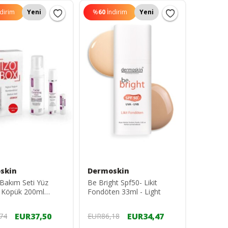
ndirim
Yeni
%
60
İndirim
Yeni
skin
Dermoskin
Bakım Seti Yüz
Be Bright Spf50- Likit
 Köpük 200ml
Fondöten 33ml - Light
dirici Krem 50ml
ck 3-9g
EUR37,50
EUR34,47
74
EUR86,18