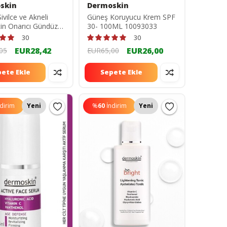
skin
Dermoskin
ivilce ve Akneli
Güneş Koruyucu Krem SPF
için Onarıcı Gündüz
30- 100ML 10093033
10093015
30
30
EUR28,42
EUR26,00
05
EUR65,00
ete Ekle
Sepete Ekle
ndirim
Yeni
%
60
İndirim
Yeni