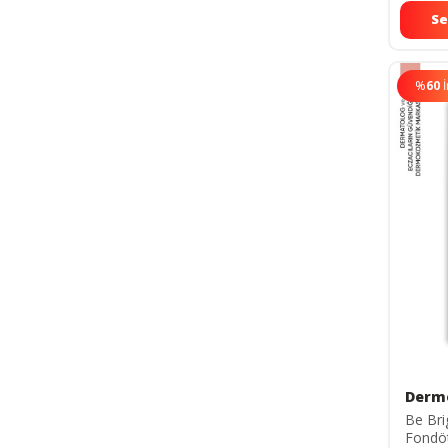
Se
%
60
Derm
Be Bri
Fondö