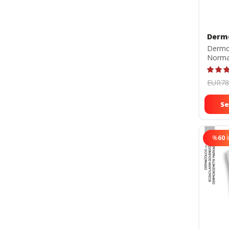
Derm
Dermok
Normal
Kremi
EUR78
Se
%
60