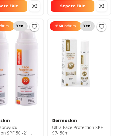
ete Ekle
Sepete Ekle
ndirim
Yeni
%
60
İndirim
Yeni
skin
Dermoskin
Koruyucu
Ultra Face Protection SPF
ion SPF 50 -2'li
97- 50ml