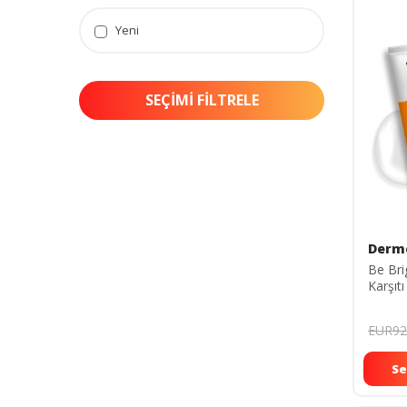
Yeni
SEÇIMI FILTRELE
Derm
Be Bri
Karşıt
Kremi S
EUR92
Se