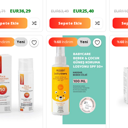
96000844
Avantaj
869779
EUR36,29
EUR25,40
,71
EUR63,49
EUR110
pete Ekle
Sepete Ekle
Sep
İndirim
Yeni
%
60
İndirim
Yeni
%
60
İ