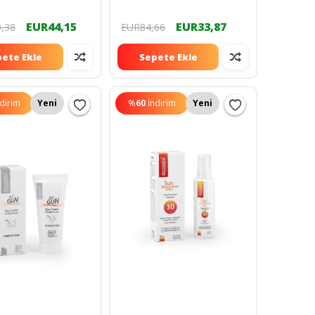
 Paket
6001315
EUR44,15
EUR33,87
,38
EUR84,66
ete Ekle
Sepete Ekle
ndirim
Yeni
%
60
İndirim
Yeni