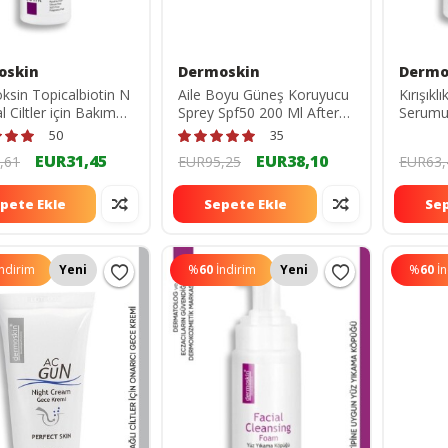
oskin
Dermoskin
Dermo
sin Topicalbiotin N
Aile Boyu Güneş Koruyucu
Kırışıkl
 Ciltler için Bakım
Sprey Spf50 200 Ml After
Serumu
 50ml 10093009
Sun 100 Ml Hediye
50
35
10093037
EUR31,45
EUR38,10
,61
EUR95,25
EUR63,
pete Ekle
Sepete Ekle
Sep
İndirim
Yeni
%
60
İndirim
Yeni
%
60
İ