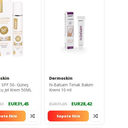
skin
Dermoskin
 SPF 50- Güneş
N-Balsam Tırnak Bakım
cu Jel Krem 50ML
Kremi 10 ml
EUR31,45
EUR28,42
61
EUR71,05
ete Ekle
Sepete Ekle