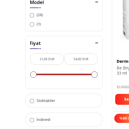
Model
(26)
(1)
Fiyat
Derm
Be Br
33 ml
EUR80
Se
Stoktakiler
%
60
İndirimli