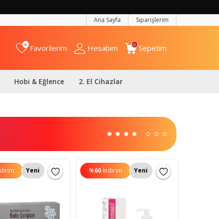
Ana Sayfa
Siparişlerim
0
0
Favorilerim
Hesabım
Sepetim
Hobi & Eğlence
2. El Cihazlar
ndirim
Yeni
%
60
İndirim
Yeni