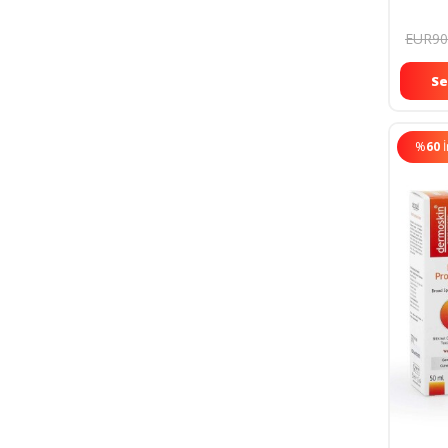
86977
EUR90
Se
%
60