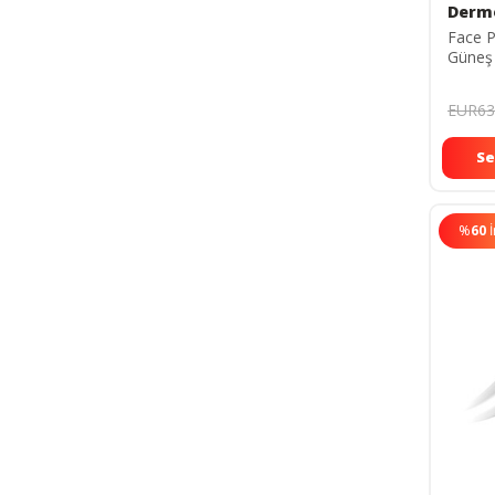
Derm
Face P
Güneş
50ml
EUR63
Se
%
60