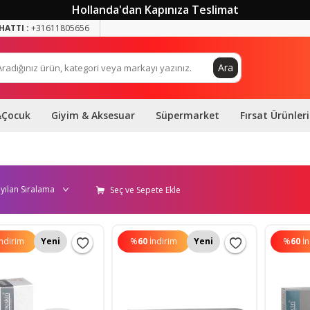
Hollanda'dan Kapınıza Teslimat
HATTI :
+31611805656
Ara
&Çocuk
Giyim & Aksesuar
Süpermarket
Fırsat Ürünleri
Seç ve Sepete Ekle
İndirim
Yeni
%
60
İndirim
Yeni
%
60
İ