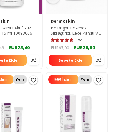
skin
Dermoskin
ık Karşıtı Aktif Yüz
Be Bright Gözenek
 15 ml 10093006
Sıkılaştırıcı, Leke Karşıtı Ve
Aydınlatıcı Tonik 200 ml
82
8697796000899
EUR25,40
EUR26,00
49
EUR65,00
ete Ekle
Sepete Ekle
ndirim
Yeni
%
60
İndirim
Yeni