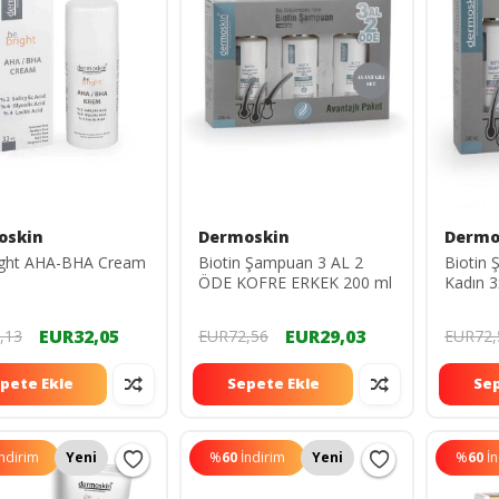
oskin
Dermoskin
Dermo
ight AHA-BHA Cream
Biotin Şampuan 3 AL 2
Biotin
ÖDE KOFRE ERKEK 200 ml
Kadın 
EUR32,05
EUR29,03
,13
EUR72,56
EUR72,
pete Ekle
Sepete Ekle
Sep
İndirim
Yeni
%
60
İndirim
Yeni
%
60
İ