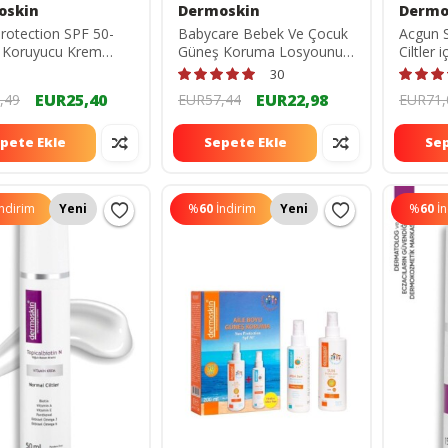
oskin
Dermoskin
Dermo
rotection SPF 50-
Babycare Bebek Ve Çocuk
Acgun S
 Koruyucu Krem
Güneş Koruma Losyounu
Ciltler 
Spf 50 100 ml
Kremi 
30
8697796001162
EUR25,40
EUR22,98
,49
EUR57,44
EUR71,
pete Ekle
Sepete Ekle
Sep
İndirim
Yeni
%
60
İndirim
Yeni
%
60
İ