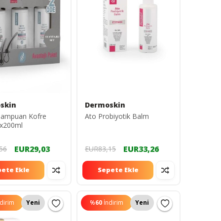
skin
Dermoskin
 Şampuan Kofre
Ato Probiyotik Balm
3x200ml
EUR29,03
EUR33,26
56
EUR83,15
ete Ekle
Sepete Ekle
ndirim
Yeni
%
60
İndirim
Yeni