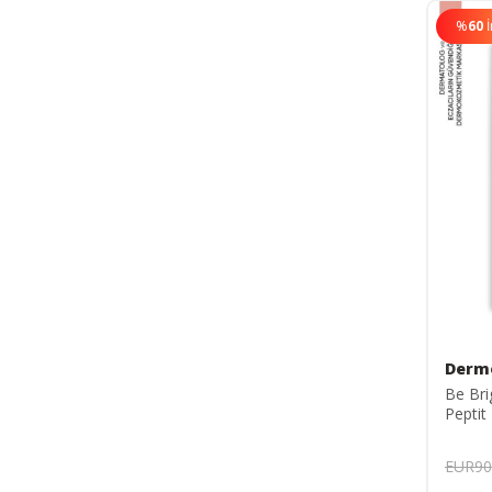
%
60
Derm
Be Bri
Pepti
ml
EUR90