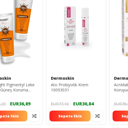
oskin
Dermoskin
Dermo
ght Pigmentyl Leke
Ato Probiyotik Krem
AcnMat
ı Güneş Koruma
10093031
Koruyu
pf 50 75 ml - 2'li
EUR36,89
EUR30,84
,23
EUR77,10
EUR78,
pete Ekle
Sepete Ekle
Sep