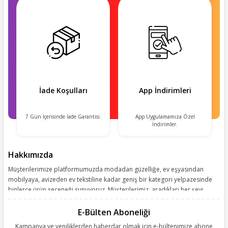
İade Koşulları
App İndirimleri
7 Gün İçerisinde İade Garantisi.
App Uygulamamıza Özel
İndirimler.
Hakkımızda
Müşterilerimize platformumuzda modadan güzelliğe, ev eşyasından
mobilyaya, avizeden ev tekstiline kadar geniş bir kategori yelpazesinde
binlerce ürün seçeneği sunuyoruz. Müşterilerimiz, aradıkları her şeyi
kolayca bularak kusursuz alışveriş deneyiminin keyfini çıkarıyor. Size
kolay, kusursuz ve keyifli bir alışveriş yolculuğu sunarken deneyiminize
E-Bülten Aboneliği
değer katmak için sürekli çalışıyoruz.
Kampanya ve yeniliklerden haberdar olmak için e-bültenimize abone