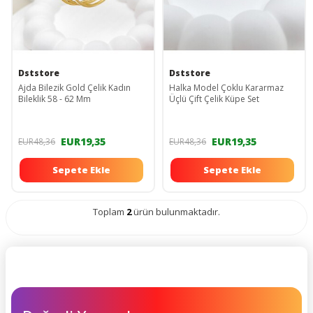
Dststore
Dststore
Ajda Bilezik Gold Çelik Kadın
Halka Model Çoklu Kararmaz
Bileklik 58 - 62 Mm
Üçlü Çift Çelik Küpe Set
EUR19,35
EUR19,35
EUR48,36
EUR48,36
Sepete Ekle
Sepete Ekle
Toplam
2
ürün bulunmaktadır.