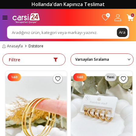
Hollanda'dan Kapınıza Teslimat
0
0
Ara
Anasayfa
Dststore
Filtre
%
60
%
60
Yeni