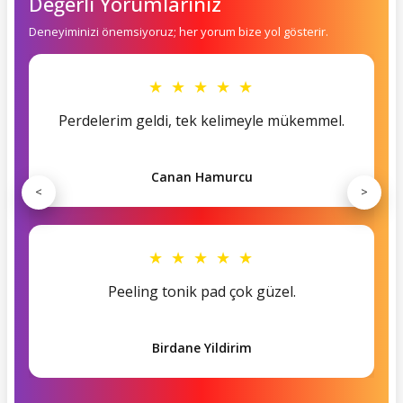
Değerli Yorumlarınız
Deneyiminizi önemsiyoruz; her yorum bize yol gösterir.
★ ★ ★ ★ ★
Perdelerim geldi, tek kelimeyle mükemmel.
Canan Hamurcu
<
>
★ ★ ★ ★ ★
Peeling tonik pad çok güzel.
Birdane Yildirim