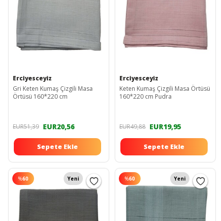
Erciyesceyiz
Erciyesceyiz
Gri Keten Kumaş Çizgili Masa
Keten Kumaş Çizgili Masa Örtüsü
Örtüsü 160*220 cm
160*220 cm Pudra
EUR20,56
EUR19,95
EUR51,39
EUR49,88
Sepete Ekle
Sepete Ekle
%
60
Yeni
%
60
Yeni