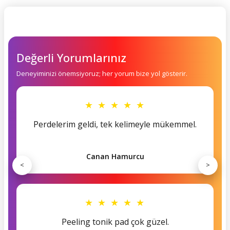
Değerli Yorumlarınız
Deneyiminizi önemsiyoruz; her yorum bize yol gösterir.
★ ★ ★ ★ ★
Perdelerim geldi, tek kelimeyle mükemmel.
Canan Hamurcu
<
>
★ ★ ★ ★ ★
Peeling tonik pad çok güzel.