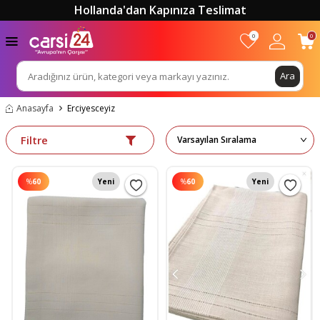
Hollanda'dan Kapınıza Teslimat
0
0
Ara
Anasayfa
Erciyesceyiz
Filtre
%
60
Yeni
%
60
Yeni