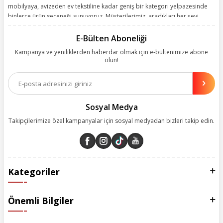
mobilyaya, avizeden ev tekstiline kadar geniş bir kategori yelpazesinde
binlerce ürün seçeneği sunuyoruz. Müşterilerimiz, aradıkları her şeyi
kolayca bularak kusursuz alışveriş deneyiminin keyfini çıkarıyor. Size
kolay, kusursuz ve keyifli bir alışveriş yolculuğu sunarken deneyiminize
E-Bülten Aboneliği
değer katmak için sürekli çalışıyoruz.
Kampanya ve yeniliklerden haberdar olmak için e-bültenimize abone
olun!
Aynı zamanda App uygulamımızı kullanan müşterilerimize özel indirim
olanakları sunuyoruz. Çalışmalarımızı müşterilerimizin memnuniyetini
esas alarak yürütüyoruz.
Sosyal Medya
Takipçilerimize özel kampanyalar için sosyal medyadan bizleri takip edin.
Kategoriler
Önemli Bilgiler