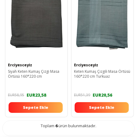
Erciyesceyiz
Erciyesceyiz
Siyah Keten Kumaş Çizgi Masa
Keten Kumaş Çizgili Masa Örtüsü
Örtüsü 160*220 cm
160*220 cm Turkuaz
EUR23,58
EUR20,56
EUR58,95
EUR51,39
Sepete Ekle
Sepete Ekle
Toplam
6
ürün bulunmaktadır.