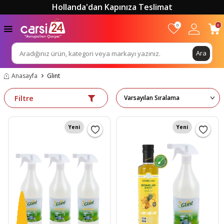
Hollanda'dan Kapınıza Teslimat
0
0
Ara
Anasayfa
Glint
Filtre
Yeni
Yeni