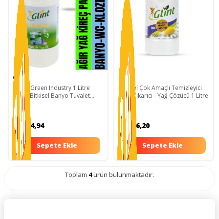
Glint
Glint
Glint - Green Industry 1 Litre
Bitkisel Çok Amaçlı Temizleyici
%100 Bitkisel Banyo Tuvalet
Leke Çıkarıcı - Yağ Çözücü 1 Litre
Temizleyici Kireç Çözücü Şömine
Temizleyici Sprey
EUR14,94
EUR16,20
Sepete Ekle
Sepete Ekle
Toplam
4
ürün bulunmaktadır.