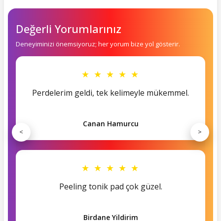
Değerli Yorumlarınız
Deneyiminizi önemsiyoruz; her yorum bize yol gösterir.
★ ★ ★ ★ ★
Perdelerim geldi, tek kelimeyle mükemmel.
Canan Hamurcu
<
>
★ ★ ★ ★ ★
Peeling tonik pad çok güzel.
Birdane Yildirim