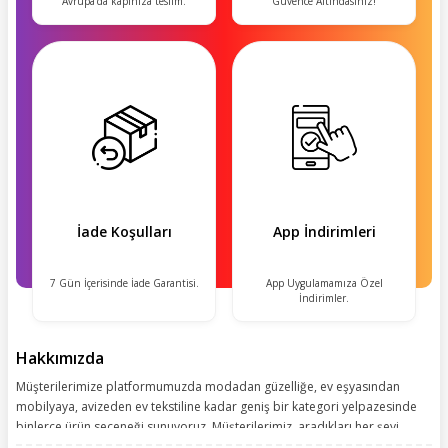
Avrupa'da kapınıza teslim.
Güvence Altındasınız!
İade Koşulları
App İndirimleri
7 Gün İçerisinde İade Garantisi.
App Uygulamamıza Özel
İndirimler.
Hakkımızda
Müşterilerimize platformumuzda modadan güzelliğe, ev eşyasından
mobilyaya, avizeden ev tekstiline kadar geniş bir kategori yelpazesinde
binlerce ürün seçeneği sunuyoruz. Müşterilerimiz, aradıkları her şeyi
kolayca bularak kusursuz alışveriş deneyiminin keyfini çıkarıyor. Size