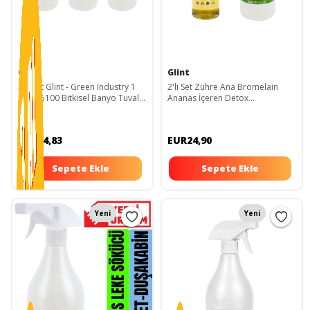
Glint
Glint
3lü Set Glint - Green Industry 1
2'li Set Zühre Ana Bromelain
Litre %100 Bitkisel Banyo Tuvalet
Ananas İçeren Detox
Temizleyici Kireç Çözücü Şömine
Şurubu&Glint-Green Industry 1
Temizleyici Sprey
Litre %100 Bitkisel Banyo Tuvalet
Temizleyici Kireç Çözücü Şömine
EUR44,83
EUR24,90
Temizleyici Sprey
Sepete Ekle
Sepete Ekle
Yeni
Yeni