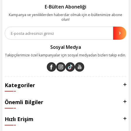
kolay, kusursuz ve keyifli bir alışveriş yolculuğu sunarken deneyiminize
E-Bülten Aboneliği
değer katmak için sürekli çalışıyoruz.
Kampanya ve yeniliklerden haberdar olmak için e-bültenimize abone
olun!
Aynı zamanda App uygulamımızı kullanan müşterilerimize özel indirim
olanakları sunuyoruz. Çalışmalarımızı müşterilerimizin memnuniyetini
esas alarak yürütüyoruz.
Sosyal Medya
Takipçilerimize özel kampanyalar için sosyal medyadan bizleri takip edin.
Kategoriler
Önemli Bilgiler
Hızlı Erişim