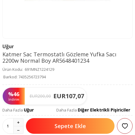
Uğur
Katmer Sac Termostatlı Gözleme Yufka Sacı
2200w Normal Boy AR5648401234
Ürün Kodu:
691MNZ1224129
Barkod:
7435256723794
%
46
EUR
107,07
EUR
200,00
İndirim
Uğur
Diğer Elektrikli Pişiriciler
Daha Fazla
Daha Fazla
Sepete Ekle