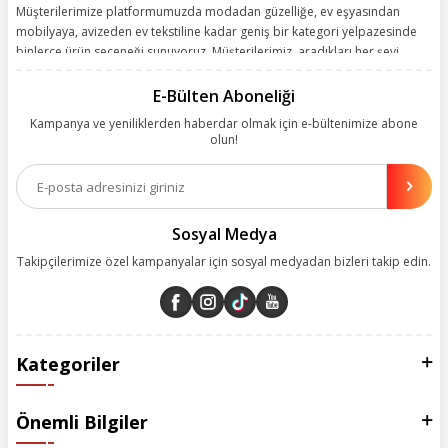
Müşterilerimize platformumuzda modadan güzelliğe, ev eşyasından
mobilyaya, avizeden ev tekstiline kadar geniş bir kategori yelpazesinde
binlerce ürün seçeneği sunuyoruz. Müşterilerimiz, aradıkları her şeyi
kolayca bularak kusursuz alışveriş deneyiminin keyfini çıkarıyor. Size
kolay, kusursuz ve keyifli bir alışveriş yolculuğu sunarken deneyiminize
E-Bülten Aboneliği
değer katmak için sürekli çalışıyoruz.
Kampanya ve yeniliklerden haberdar olmak için e-bültenimize abone
olun!
Aynı zamanda App uygulamımızı kullanan müşterilerimize özel indirim
olanakları sunuyoruz. Çalışmalarımızı müşterilerimizin memnuniyetini
esas alarak yürütüyoruz.
Sosyal Medya
Takipçilerimize özel kampanyalar için sosyal medyadan bizleri takip edin.
Kategoriler
Önemli Bilgiler