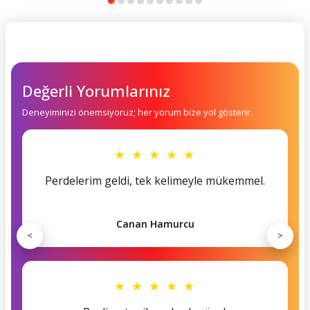
Değerli Yorumlarınız
Deneyiminizi önemsiyoruz; her yorum bize yol gösterir.
★ ★ ★ ★ ★
Perdelerim geldi, tek kelimeyle mükemmel.
Canan Hamurcu
<
>
★ ★ ★ ★ ★