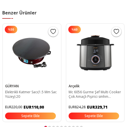
Benzer Ürünler
%
50
%
60
GÜRYAN
Arçelik
Elektrikli Katmer Sacı(1.5 Mm Sac
Mc 6056 Gurme Şef Multi Cooker
Yüzey) 20
Çok Amaçlı Pişirici smhm
8818501100
EUR110,00
EUR329,71
EUR220,00
EUR824,28
Sepete Ekle
Sepete Ekle