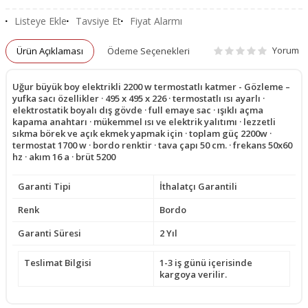
Listeye Ekle
Tavsiye Et
Fiyat Alarmı
Yorum
Ürün Açıklaması
Ödeme Seçenekleri
Uğur büyük boy elektrikli 2200 w termostatlı katmer - Gözleme –
yufka sacı özellikler · 495 x 495 x 226 · termostatlı ısı ayarlı ·
elektrostatik boyalı dış gövde · full emaye sac · ışıklı açma
kapama anahtarı · mükemmel ısı ve elektrik yalıtımı · lezzetli
sıkma börek ve açık ekmek yapmak için · toplam güç 2200w ·
termostat 1700 w · bordo renktir · tava çapı 50 cm. · frekans 50x60
hz · akım 16 a · brüt 5200
Garanti Tipi
İthalatçı Garantili
Renk
Bordo
Garanti Süresi
2 Yıl
Teslimat Bilgisi
1-3 iş günü içerisinde
kargoya verilir.