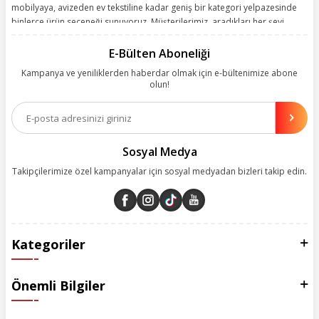
mobilyaya, avizeden ev tekstiline kadar geniş bir kategori yelpazesinde
binlerce ürün seçeneği sunuyoruz. Müşterilerimiz, aradıkları her şeyi
kolayca bularak kusursuz alışveriş deneyiminin keyfini çıkarıyor. Size
kolay, kusursuz ve keyifli bir alışveriş yolculuğu sunarken deneyiminize
E-Bülten Aboneliği
değer katmak için sürekli çalışıyoruz.
Kampanya ve yeniliklerden haberdar olmak için e-bültenimize abone
olun!
Aynı zamanda App uygulamımızı kullanan müşterilerimize özel indirim
olanakları sunuyoruz. Çalışmalarımızı müşterilerimizin memnuniyetini
esas alarak yürütüyoruz.
Sosyal Medya
Takipçilerimize özel kampanyalar için sosyal medyadan bizleri takip edin.
Kategoriler
Önemli Bilgiler