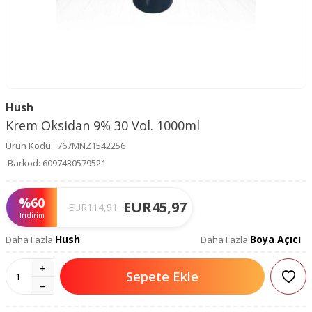
Hush
Krem Oksidan 9% 30 Vol. 1000ml
Ürün Kodu:
767MNZ1542256
Barkod:
6097430579521
%
60
EUR
45,97
EUR
114,91
İndirim
Hush
Boya Açıcı
Daha Fazla
Daha Fazla
Sepete Ekle