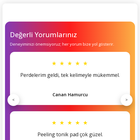
Değerli Yorumlarınız
Deneyiminizi önemsiyoruz; her yorum bize yol gösterir.
★ ★ ★ ★ ★
Perdelerim geldi, tek kelimeyle mükemmel.
Canan Hamurcu
<
>
★ ★ ★ ★ ★
Peeling tonik pad çok güzel.