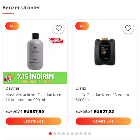
Benzer Ürünler
%
60
%
60
Davines
Lilafix
Mask Vibrachrom Oksidan Krem
Lilafıx Oksidan Krem 30 Volüm
10 Volumeume 900 ml
5000 ml
8004608236740
EUR37,50
EUR27,82
EUR93,74
EUR69,54
Sepete Ekle
Sepete Ekle