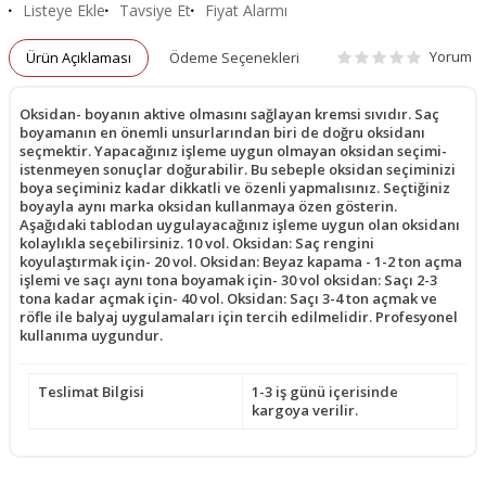
Listeye Ekle
Tavsiye Et
Fiyat Alarmı
Yorum
Ürün Açıklaması
Ödeme Seçenekleri
Oksidan- boyanın aktive olmasını sağlayan kremsi sıvıdır. Saç
boyamanın en önemli unsurlarından biri de doğru oksidanı
seçmektir. Yapacağınız işleme uygun olmayan oksidan seçimi-
istenmeyen sonuçlar doğurabilir. Bu sebeple oksidan seçiminizi
boya seçiminiz kadar dikkatli ve özenli yapmalısınız. Seçtiğiniz
boyayla aynı marka oksidan kullanmaya özen gösterin.
Aşağıdaki tablodan uygulayacağınız işleme uygun olan oksidanı
kolaylıkla seçebilirsiniz. 10 vol. Oksidan: Saç rengini
koyulaştırmak için- 20 vol. Oksidan: Beyaz kapama - 1-2 ton açma
işlemi ve saçı aynı tona boyamak için- 30 vol oksidan: Saçı 2-3
tona kadar açmak için- 40 vol. Oksidan: Saçı 3-4 ton açmak ve
röfle ile balyaj uygulamaları için tercih edilmelidir. Profesyonel
kullanıma uygundur.
Teslimat Bilgisi
1-3 iş günü içerisinde
kargoya verilir.