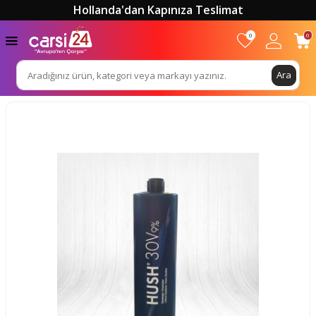
Hollanda'dan Kapınıza Teslimat
0
0
Ara