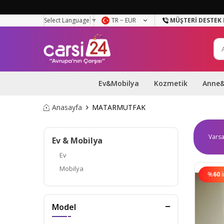
Select Language
▼
TR − EUR
MÜŞTERI DESTEK 
Ev&Mobilya
Kozmetik
Anne
Anasayfa
MATARMUTFAK
Ev & Mobilya
Ev
Mobilya
%
60
Model