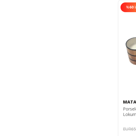
%
60
MATA
Porsel
Lokuml
Adet P
Sosluk
EUR65