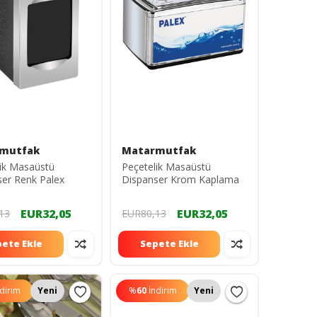
mutfak
Matarmutfak
ik Masaüstü
Peçetelik Masaüstü
er Renk Palex
Dispanser Krom Kaplama
EUR32,05
EUR32,05
13
EUR80,13
ete Ekle
Sepete Ekle
ndirim
Yeni
%
60
İndirim
Yeni