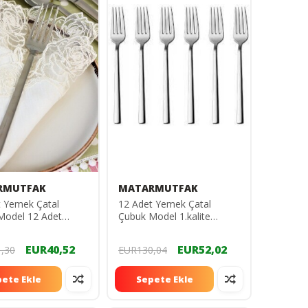
RMUTFAK
MATARMUTFAK
t Yemek Çatal
12 Adet Yemek Çatal
Model 12 Adet
Çubuk Model 1.kalite
Model Yemek Çatal
Imalattan Matar Mutfak
ÖMÜR BOYU
EUR40,52
EUR52,02
,30
EUR130,04
PASLANMAZLIK
GARANTİLİ
ete Ekle
Sepete Ekle