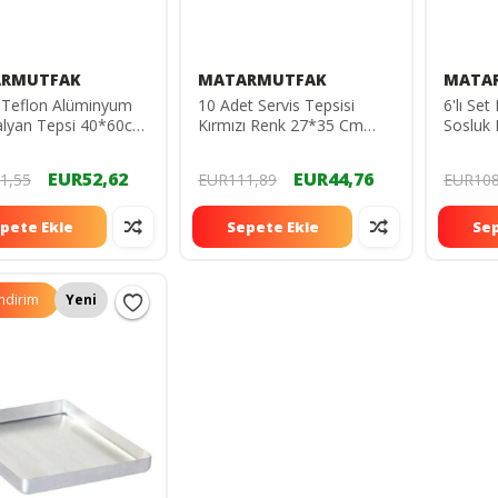
RMUTFAK
MATARMUTFAK
MATA
 Teflon Alüminyum
10 Adet Servis Tepsisi
6'lı Set
Italyan Tepsi 40*60cm
Kırmızı Renk 27*35 Cm
Sosluk K
lu İtalyan Model
Orta Boy 27*35cm Kırmızı
Çerez S
Sunum Tepisi 1.Kalite
EUR52,62
EUR44,76
1,55
EUR111,89
EUR108
pete Ekle
Sepete Ekle
Sep
İndirim
Yeni