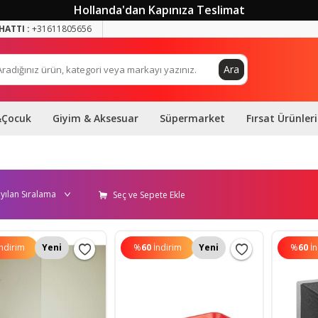
Hollanda'dan Kapınıza Teslimat
HATTI :
+31611805656
Ara
&Çocuk
Giyim & Aksesuar
Süpermarket
Fırsat Ürünleri
Seç ve Sepete Ekle
İndirim
Yeni
%
60
İndirim
Yeni
%
60
İ