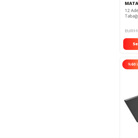
MATA
12 Ade
Tabağı
Polika
Tabldo
EUR11
Se
%
60