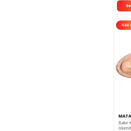
Se
%
60
MATA
Bakır K
Isken