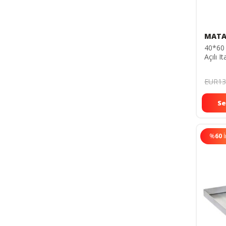
MATA
40*60
Açılı 
Teflon
Tepsi
EUR13
Se
%
60