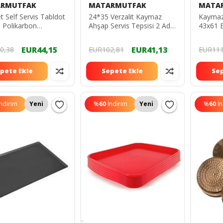
RMUTFAK
MATARMUTFAK
MATA
t Self Servis Tabldot
24*35 Verzalit Kaymaz
Kaymaz 
 Polikarbon
Ahşap Servis Tepsisi 2 Adet
43x61 
rbon Serf Servis
VERZALİT 24*35 KAYMAZ
Mutfa
t Tabağı
TEPSİ SİMİTÇİ
VERZAL
EUR44,15
EUR41,13
0,38
EUR102,81
EUR111
pete Ekle
Sepete Ekle
Sep
İndirim
Yeni
%
60
İndirim
Yeni
%
60
İ