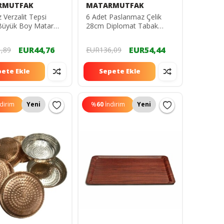
RMUTFAK
MATARMUTFAK
Verzalit Tepsi
6 Adet Paslanmaz Çelik
Büyük Boy Matar
28cm Diplomat Tabak
k KAYMAZ AHŞAP
28cm DİPLOMAT SERVİS
İT 43x61
TABAK
EUR44,76
EUR54,44
,89
EUR136,09
ete Ekle
Sepete Ekle
ndirim
Yeni
%
60
İndirim
Yeni