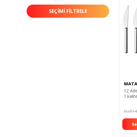
SEÇIMI FILTRELE
MATA
12 Ade
1.kali
Imalat
ÇUBU
EUR14
Se