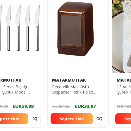
RMUTFAK
MATARMUTFAK
MATA
t Servis Bıçağı
Peçetelik Masaüstü
12 Ade
te Çubuk Model
Dispanser Renk Palex
Çubuk 
tan Matar Mutfak
Palex Masa Üstü
Çubuk 
K MODEL 3MM.
Dispanser Peçetelik
EUR59,88
EUR33,87
9,70
EUR84,66
EUR101
pete Ekle
Sepete Ekle
Sep