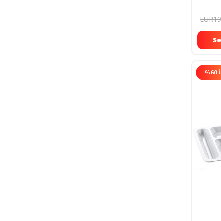
Kapakl
İskend
EUR19
Se
%
60