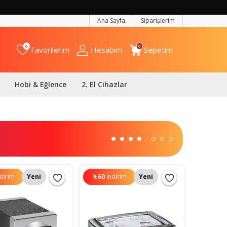
Ana Sayfa
Siparişlerim
0
0
Favorilerim
Hesabım
Sepetim
Hobi & Eğlence
2. El Cihazlar
ndirim
Yeni
%
60
İndirim
Yeni