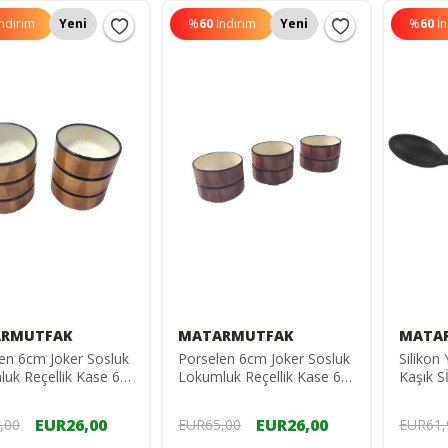
İndirim
Yeni
%
60
İndirim
Yeni
%
60
İ
RMUTFAK
MATARMUTFAK
MATA
en 6cm Joker Sosluk
Porselen 6cm Joker Sosluk
Siliko
uk Reçellik Kase 6
Lokumluk Reçellik Kase 6
Kaşık 
orselen 6cm joker
Adet Porselen 6cm joker
Sosluk
EUR26,00
EUR26,00
,00
EUR65,00
EUR61,