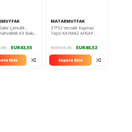
RMUTFAK
MATARMUTFAK
 Bakır Çerezlik ,
37*53 Verzalit Kaymaz
ahvaltılık 6'lı Bakır
Tepsi KAYMAZ AHSAP
et
VERZALİT TEPSİ 37*53
EUR43,55
EUR40,52
,86
EUR101,30
ete Ekle
Sepete Ekle