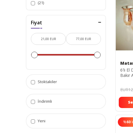
(21)
Fiyat
Mata
6'lı E
Bakır 
Stoktakiler
EUR12
İndirimli
Se
Yeni
%
60