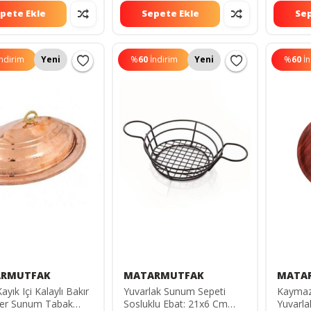
pete Ekle
Sepete Ekle
Sep
İndirim
Yeni
%
60
İndirim
Yeni
%
60
İ
RMUTFAK
MATARMUTFAK
MATA
ayık Içi Kalaylı Bakır
Yuvarlak Sunum Sepeti
Kaymaz 
der Sunum Tabak
Sosluklu Ebat: 21x6 Cm
Yuvarla