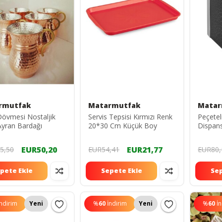
rmutfak
Matarmutfak
Matar
l Dövmesi Nostaljik
Servis Tepsisi Kırmızı Renk
Peçetel
Ayran Bardağı
20*30 Cm Küçük Boy
Dispans
EUR50,20
EUR21,77
5,50
EUR54,41
EUR80,
pete Ekle
Sepete Ekle
Sep
İndirim
Yeni
%
60
İndirim
Yeni
%
60
İ