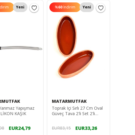
ndirim
Yeni
%
60
İndirim
Yeni
RMUTFAK
MATARMUTFAK
n Yanmaz Yapışmaz
Toprak Içi Sırlı 27 Cm Oval
SİLİKON KAŞIK
Güveç Tava 2'li Set 2'li
Toprak Güveç Set
EUR24,79
EUR33,26
98
EUR83,15