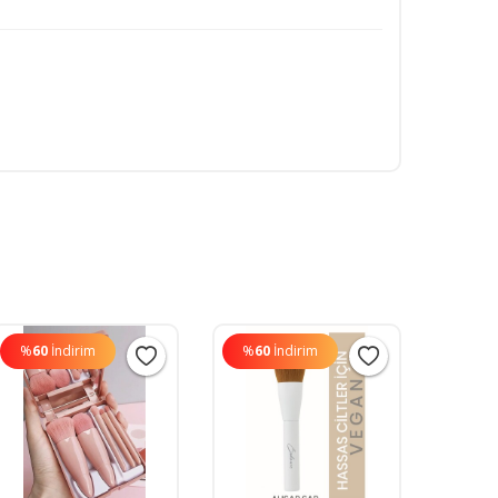
%
60
İndirim
%
60
İndirim
%
60