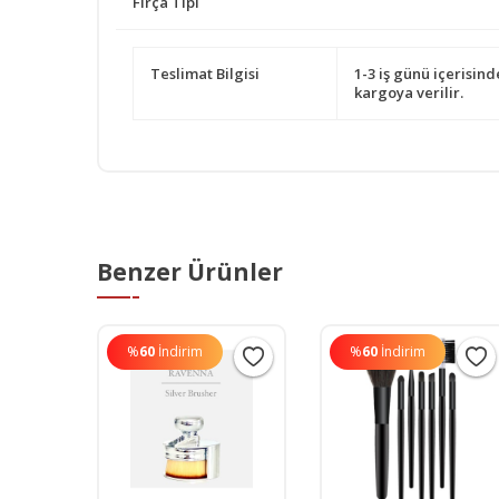
Fırça Tipi
Teslimat Bilgisi
1-3 iş günü içerisind
kargoya verilir.
Benzer Ürünler
%
60
İndirim
%
60
İndirim