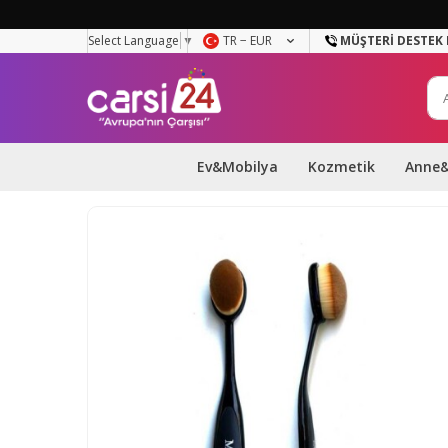
Select Language
▼
TR − EUR
MÜŞTERI DESTEK 
Ev&Mobilya
Kozmetik
Anne