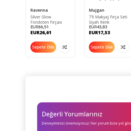
Ravenna
Mujgan
 Fırça
Silver Glow
7'li Makyaj Fırça Seti
Fondoten Fırçası
Siyah Renk
EUR66,51
EUR43,83
EUR26,61
EUR17,53
Sepete Ekle
Sepete Ekle
Değerli Yorumlarınız
Deneyiminizi önemsiyoruz; her yorum bize yol göst