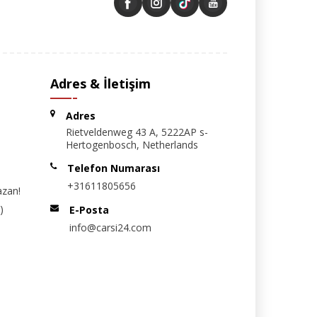
Adres & İletişim
Adres
Rietveldenweg 43 A, 5222AP s-
Hertogenbosch, Netherlands
Telefon Numarası
+31611805656
azan!
)
E-Posta
info@carsi24.com