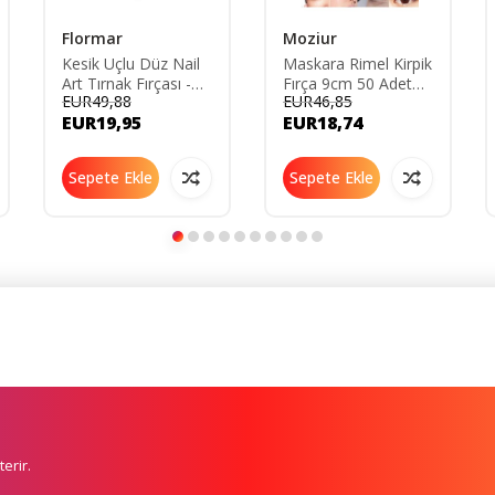
Flormar
Moziur
Kesik Uçlu Düz Nail
Maskara Rimel Kirpik
Art Tırnak Fırçası -
Fırça 9cm 50 Adet
EUR49,88
EUR46,85
Nail Art Styling Brush
Tek Kullanımlık
EUR19,95
EUR18,74
- 023 -
8690604597888
Sepete Ekle
Sepete Ekle
erir.