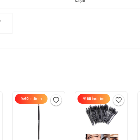
Kaşık
e
%
60
İndirim
%
60
İndirim