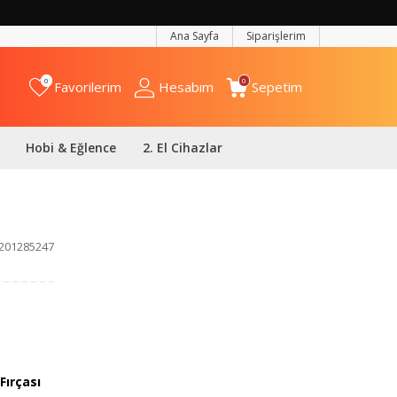
Ana Sayfa
Siparişlerim
0
0
Favorilerim
Hesabım
Sepetim
Hobi & Eğlence
2. El Cihazlar
201285247
Fırçası