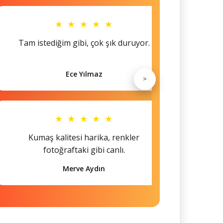
★ ★ ★ ★ ★
Tam istediğim gibi, çok şık duruyor.
Küçü
Ece Yılmaz
>
★ ★ ★ ★ ★
Kumaş kalitesi harika, renkler
Hem s
fotoğraftaki gibi canlı.
Merve Aydın