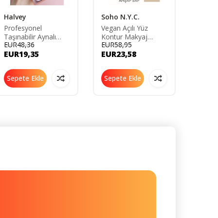
Halvey
Soho N.Y.C.
Rowe
Profesyonel
Vegan Açılı Yüz
Profe
Taşınabilir Aynalı
Kontur Makyaj
Fırça 
EUR48,36
EUR58,95
EUR48
Makyaj Fırça Seti 5'Li
Fırçası-v704-ahşap
Saplı-
EUR19,35
EUR23,58
EUR1
Sap 14cm
kapatı
kontü
Sepete Ekle
Sepete Ekle
Sepe