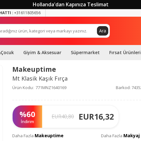
Hollanda'dan Kapınıza Teslimat
HATTI :
+31611805656
Ara
&Çocuk
Giyim & Aksesuar
Süpermarket
Fırsat Ürünleri
Makeuptime
Mt Klasik Kaşık Fırça
Ürün Kodu:
771MNZ1640169
Barkod:
7435
%
60
EUR
16,32
EUR
40,80
İndirim
Makeuptime
Makyaj 
Daha Fazla
Daha Fazla