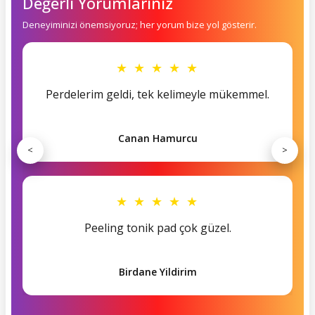
Değerli Yorumlarınız
Deneyiminizi önemsiyoruz; her yorum bize yol gösterir.
★ ★ ★ ★ ★
Perdelerim geldi, tek kelimeyle mükemmel.
Canan Hamurcu
<
>
★ ★ ★ ★ ★
Peeling tonik pad çok güzel.
Birdane Yildirim