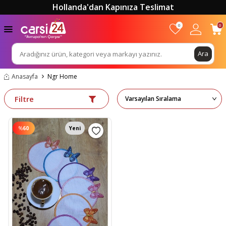
Hollanda'dan Kapınıza Teslimat
0
0
Ara
Anasayfa
Ngr Home
Filtre
%
60
Yeni