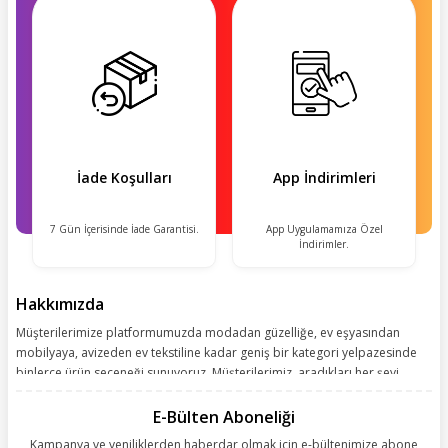
İade Koşulları
App İndirimleri
7 Gün İçerisinde İade Garantisi.
App Uygulamamıza Özel
İndirimler.
Hakkımızda
Müşterilerimize platformumuzda modadan güzelliğe, ev eşyasından
mobilyaya, avizeden ev tekstiline kadar geniş bir kategori yelpazesinde
binlerce ürün seçeneği sunuyoruz. Müşterilerimiz, aradıkları her şeyi
kolayca bularak kusursuz alışveriş deneyiminin keyfini çıkarıyor. Size
kolay, kusursuz ve keyifli bir alışveriş yolculuğu sunarken deneyiminize
E-Bülten Aboneliği
değer katmak için sürekli çalışıyoruz.
Kampanya ve yeniliklerden haberdar olmak için e-bültenimize abone