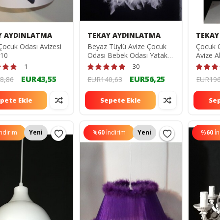
Y AYDINLATMA
TEKAY AYDINLATMA
TEKAY
Çocuk Odası Avizesi
Beyaz Tüylü Avize Çocuk
Çocuk 
410
Odası Bebek Odası Yatak
Avize A
Odası Avizesi 1231231230
Metal A
1
30
EUR43,55
EUR56,25
8,86
EUR140,63
EUR196
pete Ekle
Sepete Ekle
Sep
İndirim
Yeni
%
60
İndirim
Yeni
%
60
İ