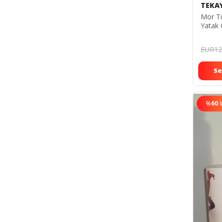
TEKA
Mor T
Yatak 
30020
EUR12
Se
%
60