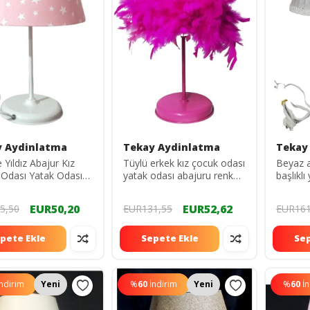
y Aydinlatma
Tekay Aydinlatma
Tekay
Yıldız Abajur Kız
Tüylü erkek kız çocuk odası
Beyaz a
Odası Yatak Odası
yatak odası abajuru renk
başlıkl
u 25 Çap
seçenekli
EUR50,20
EUR52,62
5,50
EUR131,55
EUR161
pete Ekle
Sepete Ekle
Sep
İndirim
Yeni
%
60
İndirim
Yeni
%
60
İ