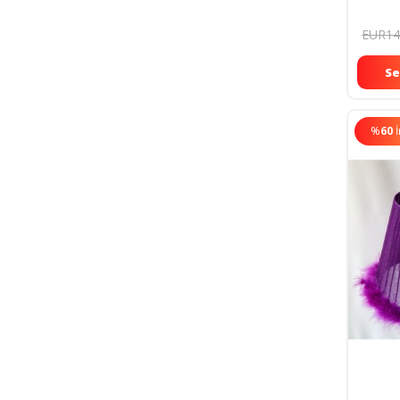
Ayaklı
EUR14
Se
%
60