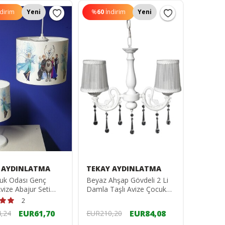
ndirim
Yeni
%
60
İndirim
Yeni
 AYDINLATMA
TEKAY AYDINLATMA
cuk Odası Genç
Beyaz Ahşap Gövdeli 2 Li
vize Abajur Seti
Damla Taşlı Avize Çocuk
etal Ayaklı Pvc
Odası Yatak Odası Oturma
2
tekayelsaavize
Odası Için Ideal
EUR61,70
EUR84,08
,24
EUR210,20
75269865410