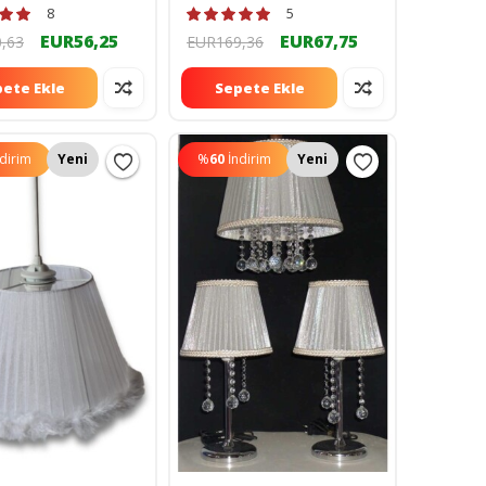
222110
8
5
EUR56,25
EUR67,75
,63
EUR169,36
ete Ekle
Sepete Ekle
ndirim
Yeni
%
60
İndirim
Yeni