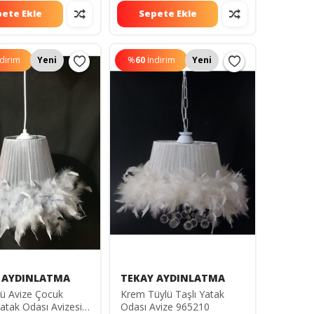
ete Ekle
Sepete Ekle
ndirim
Yeni
%
60
İndirim
Yeni
 AYDINLATMA
TEKAY AYDINLATMA
lü Avize Çocuk
Krem Tüylü Taşlı Yatak
atak Odası Avizesi
Odası Avize 965210