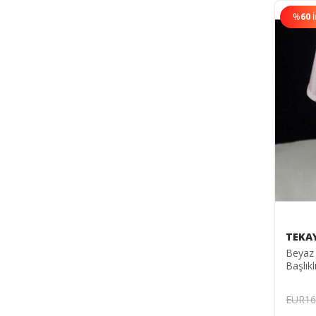
%
60
TEKA
Beyaz
Başlıkl
Odası 
TYC00
EUR16