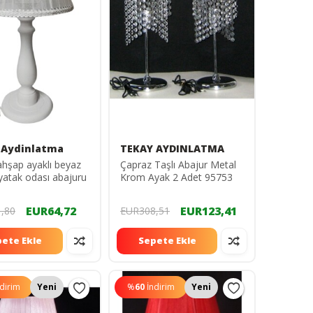
 Aydinlatma
TEKAY AYDINLATMA
hşap ayaklı beyaz
Çapraz Taşlı Abajur Metal
ı yatak odası abajuru
Krom Ayak 2 Adet 95753
EUR64,72
EUR123,41
,80
EUR308,51
ete Ekle
Sepete Ekle
ndirim
Yeni
%
60
İndirim
Yeni