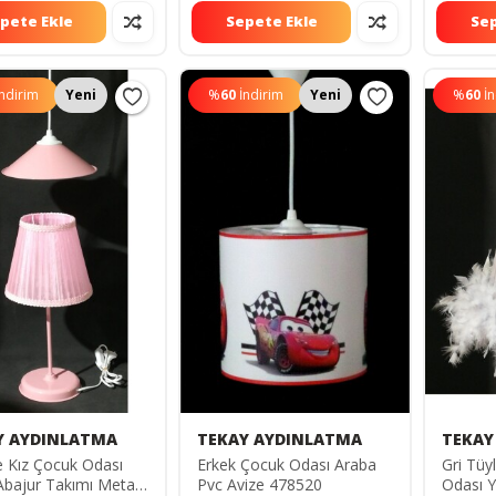
pete Ekle
Sepete Ekle
Sep
İndirim
Yeni
%
60
İndirim
Yeni
%
60
İ
Y AYDINLATMA
TEKAY AYDINLATMA
TEKAY
 Kız Çocuk Odası
Erkek Çocuk Odası Araba
Gri Tüy
Abajur Takımı Metal
Pvc Avize 478520
Odası Y