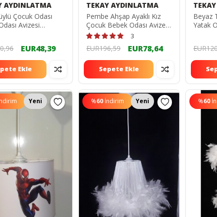
Y AYDINLATMA
TEKAY AYDINLATMA
TEKAY
üylü Çocuk Odası
Pembe Ahşap Ayaklı Kız
Beyaz 
Odası Avizesi
Çocuk Bebek Odası Avize
Yatak O
1102120
Abajur Seti 89665
999999
3
EUR48,39
EUR78,64
0,96
EUR196,59
EUR120
pete Ekle
Sepete Ekle
Sep
İndirim
Yeni
%
60
İndirim
Yeni
%
60
İ