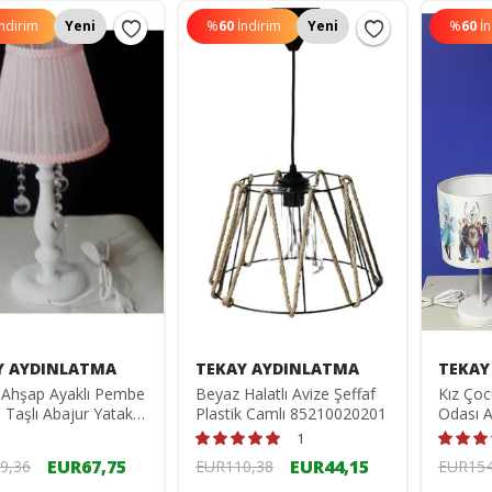
İndirim
Yeni
%
60
İndirim
Yeni
%
60
İ
Y AYDINLATMA
TEKAY AYDINLATMA
TEKAY
 Ahşap Ayaklı Pembe
Beyaz Halatlı Avize Şeffaf
Kız Ço
ı Taşlı Abajur Yatak
Plastik Camlı 85210020201
Odası A
Abajuru
Beyaz M
1
322052136
Başlık 
EUR67,75
EUR44,15
9,36
EUR110,38
EUR154