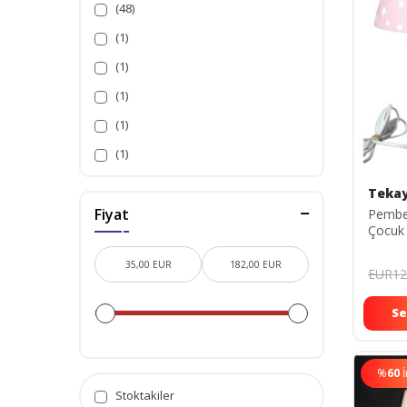
(48)
(1)
(1)
(1)
(1)
(1)
Teka
Fiyat
Pembe 
Çocuk 
Abajur
EUR12
Se
%
60
Stoktakiler