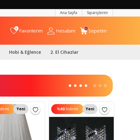
Ana Sayfa
Siparişlerim
0
0
Favorilerim
Hesabım
Sepetim
Hobi & Eğlence
2. El Cihazlar
ndirim
Yeni
%
60
İndirim
Yeni