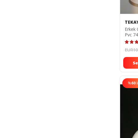
TEKA
Erkek 
Pvc 7
EUR10
Se
%
60