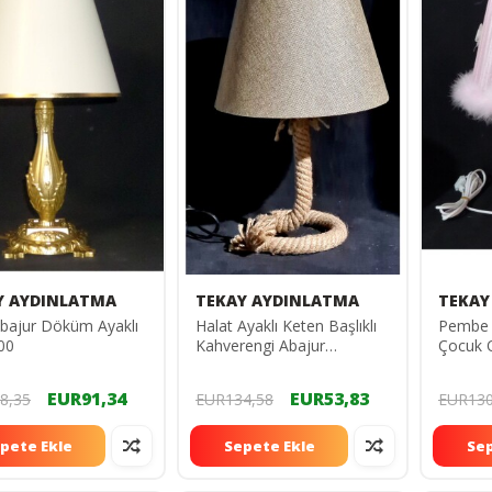
Y AYDINLATMA
TEKAY AYDINLATMA
TEKAY
bajur Döküm Ayaklı
Halat Ayaklı Keten Başlıklı
Pembe P
00
Kahverengi Abajur
Çocuk 
3222220120
78520
EUR91,34
EUR53,83
8,35
EUR134,58
EUR130
pete Ekle
Sepete Ekle
Sep