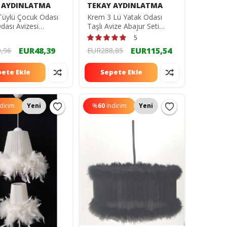
 AYDINLATMA
TEKAY AYDINLATMA
Tüylü Çocuk Odası
Krem 3 Lü Yatak Odası
dası Avizesi
Taşlı Avize Abajur Seti
90101
66666655555
5
EUR48,39
EUR115,54
,96
EUR288,85
ete Ekle
Sepete Ekle
ndirim
Yeni
%
60
İndirim
Yeni