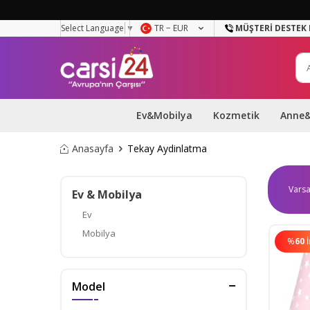
Select Language
▼
TR − EUR
MÜŞTERI DESTEK 
Ev&Mobilya
Kozmetik
Anne
Anasayfa
Tekay Aydinlatma
Ev & Mobilya
Ev
Mobilya
%
60
Model