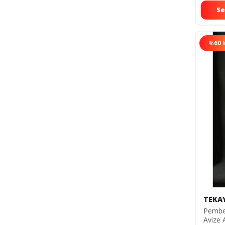
Se
%
60
TEKA
Pembe
Avize 