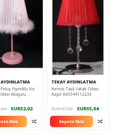
 AYDINLATMA
TEKAY AYDINLATMA
eluş Fiyonklu Kız
Kırmızı Taşlı Yatak Odası
Odası Abajuru
Aajur 665544112233
EUR52,02
EUR55,04
,04
EUR137,60
ete Ekle
Sepete Ekle