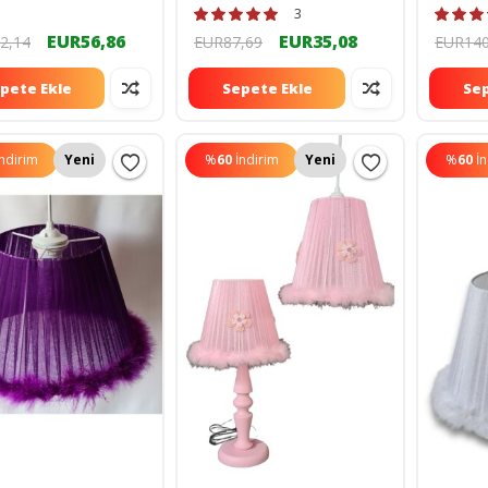
 74185210
222222
3
EUR56,86
EUR35,08
2,14
EUR87,69
EUR140
pete Ekle
Sepete Ekle
Sep
İndirim
Yeni
%
60
İndirim
Yeni
%
60
İ