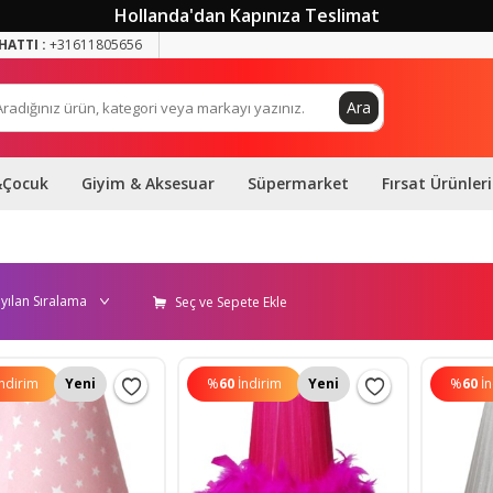
Hollanda'dan Kapınıza Teslimat
HATTI :
+31611805656
Ara
&Çocuk
Giyim & Aksesuar
Süpermarket
Fırsat Ürünleri
Seç ve Sepete Ekle
İndirim
Yeni
%
60
İndirim
Yeni
%
60
İ