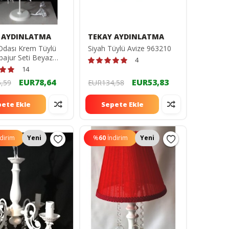
 AYDINLATMA
TEKAY AYDINLATMA
Odası Krem Tüylü
Siyah Tüylü Avize 963210
bajur Seti Beyaz
4
yaklı 303030
14
EUR78,64
EUR53,83
,59
EUR134,58
ete Ekle
Sepete Ekle
ndirim
Yeni
%
60
İndirim
Yeni