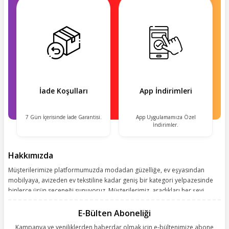
İade Koşulları
App İndirimleri
7 Gün İçerisinde İade Garantisi.
App Uygulamamıza Özel
İndirimler.
Hakkımızda
Müşterilerimize platformumuzda modadan güzelliğe, ev eşyasından
mobilyaya, avizeden ev tekstiline kadar geniş bir kategori yelpazesinde
binlerce ürün seçeneği sunuyoruz. Müşterilerimiz, aradıkları her şeyi
kolayca bularak kusursuz alışveriş deneyiminin keyfini çıkarıyor. Size
kolay, kusursuz ve keyifli bir alışveriş yolculuğu sunarken deneyiminize
E-Bülten Aboneliği
değer katmak için sürekli çalışıyoruz.
Kampanya ve yeniliklerden haberdar olmak için e-bültenimize abone