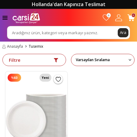
Hollanda'dan Kapınıza Teslimat
0
0
Ara
Anasayfa
Tusemix
Filtre
%
60
Yeni