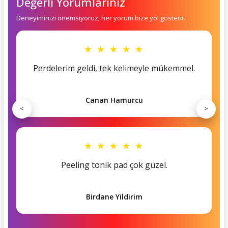
Değerli Yorumlarınız
Deneyiminizi önemsiyoruz; her yorum bize yol gösterir.
★ ★ ★ ★ ★
Perdelerim geldi, tek kelimeyle mükemmel.
Canan Hamurcu
<
>
★ ★ ★ ★ ★
Peeling tonik pad çok güzel.
Birdane Yildirim