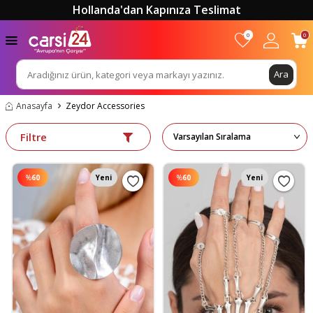
Hollanda'dan Kapınıza Teslimat
0
0
Ara
Anasayfa
Zeydor Accessories
Filtre
%
60
Yeni
%
60
Yeni