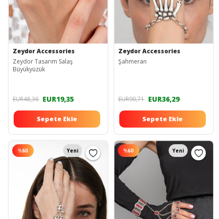
Zeydor Accessories
Zeydor Accessories
Zeydor Tasarım Salaş
Şahmeran
Büyükyüzük
EUR19,35
EUR36,29
EUR48,36
EUR90,71
Sepete Ekle
Sepete Ekle
%
60
Yeni
%
60
Yeni